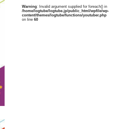
Warning
: Invalid argument supplied for foreach() in
/home/logtube/logtube.jp/public_html/wpfile/wp-
content/themes/logtube/functions/youtuber.php
on line
60