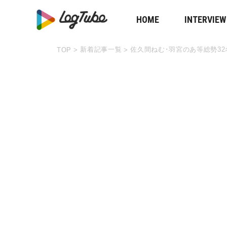
HOME
INTERVIEW
新着記事一覧
佐久間ねむ･羽宮のあ等総勢32名の
TOP
>
>