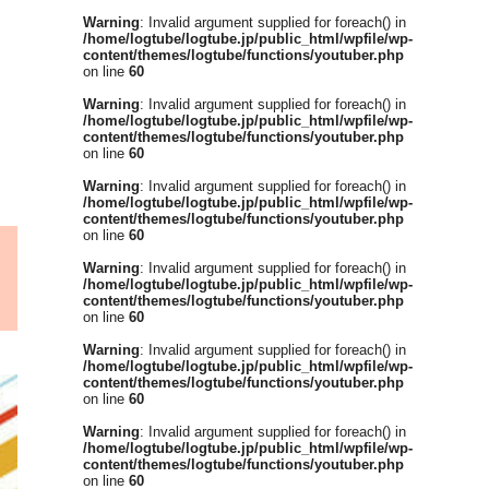
Warning
: Invalid argument supplied for foreach() in
/home/logtube/logtube.jp/public_html/wpfile/wp-
content/themes/logtube/functions/youtuber.php
on line
60
Warning
: Invalid argument supplied for foreach() in
/home/logtube/logtube.jp/public_html/wpfile/wp-
content/themes/logtube/functions/youtuber.php
on line
60
Warning
: Invalid argument supplied for foreach() in
/home/logtube/logtube.jp/public_html/wpfile/wp-
content/themes/logtube/functions/youtuber.php
on line
60
Warning
: Invalid argument supplied for foreach() in
/home/logtube/logtube.jp/public_html/wpfile/wp-
content/themes/logtube/functions/youtuber.php
on line
60
Warning
: Invalid argument supplied for foreach() in
/home/logtube/logtube.jp/public_html/wpfile/wp-
content/themes/logtube/functions/youtuber.php
on line
60
Warning
: Invalid argument supplied for foreach() in
/home/logtube/logtube.jp/public_html/wpfile/wp-
content/themes/logtube/functions/youtuber.php
on line
60