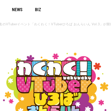
NEWS
BIZ
VTuberイベント「わくわく！VTuberひろば おんらいん Vol.3」が開