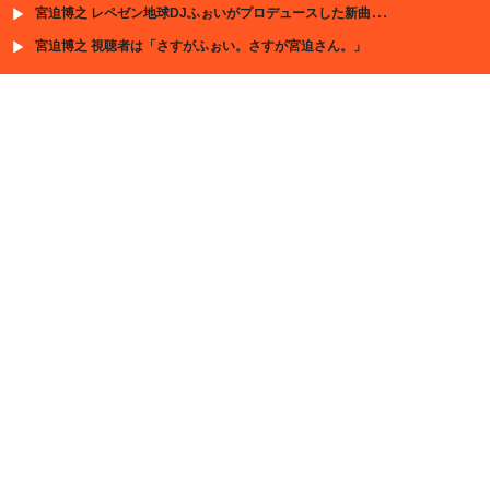
宮迫博之 レペゼン地球DJふぉいがプロデュースした新曲第2弾『HOTARU』MVが公開開始
宮迫博之 視聴者は「さすがふぉい。さすが宮迫さん。」