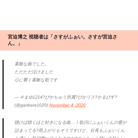
宮迫博之 視聴者は「さすがふぉい。さすが宮迫さ
ん。」
素敵な曲でした。
ただただ泣けました
心に響く素敵な歌です
— ♔まゆ1214?ぴかちゅう所属?ぴかリス?かるぴす?
(@ganbare1020)
November 4, 2020
聴けば聴くほど好きになる曲…！歌詞にふぉいくんの愛が
詰まってる?雨上がりもそうですけど、社長もふぉいくん