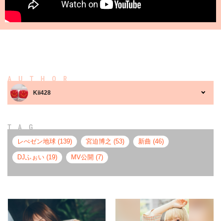
AUTHOR
Kii428
TAG
レぺゼン地球 (139)
宮迫博之 (53)
新曲 (46)
DJふぉい (19)
MV公開 (7)