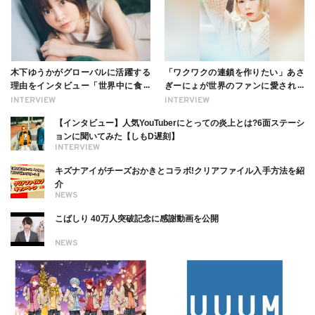
木下ゆうかがグローバルに活躍する
「ワクワクの連鎖を作りたい」あさ
理由をインタビュー「世界中に食べ
ぎーにょが世界のファンに愛される
る幸せを伝えたい」新事務所加入に
理由【インタビュー】
INTERVIEW
INTERVIEW
ついても
【インタビュー】人気YouTuberにとっての炎上とは?6面ステーシ
ョンに聞いてみた【しもD遅刻】
INTERVIEW
キズナアイがチーズおかきとコラボ!クリアファイル入手方法を紹
介
NEWS
こばしり 40万人突破記念に感謝動画を公開
NEWS