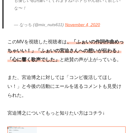
も優しい歌詞書いてくれますね?ホトちゃん聴いて欲しい
な〜！
— なっち (@mix_nuts611)
November 4, 2020
このMVを視聴した視聴者は
、「ふぉいの作詞作曲めっ
ちゃいい！」「ふぉいの宮迫さんへの想いが伝わる」
「心に響く歌声でした」
と絶賛の声が上がっている。
また、宮迫博之に対しては「コンビ復活してほし
い！」と今後の活動にエールを送るコメントも見受け
られた。
宮迫博之についてもっと知りたい方はコチラ↓