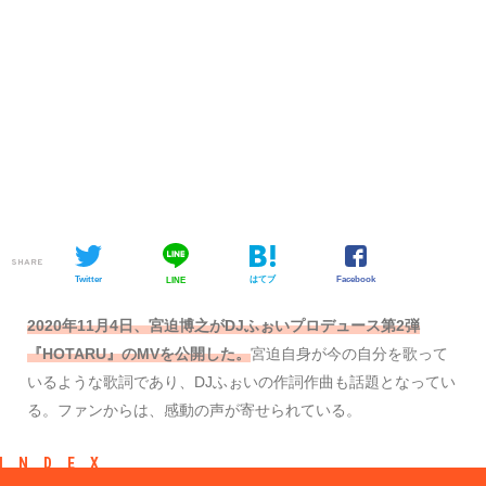
SHARE
Twitter
はてブ
Facebook
LINE
2020年11月4日、宮迫博之がDJふぉいプロデュース第2弾
『HOTARU』のMVを公開した。
宮迫自身が今の自分を歌って
いるような歌詞であり、DJふぉいの作詞作曲も話題となってい
る。ファンからは、感動の声が寄せられている。
INDEX