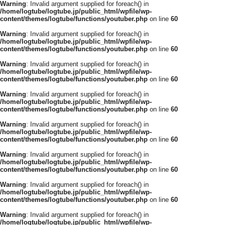
Warning
: Invalid argument supplied for foreach() in
/home/logtube/logtube.jp/public_html/wpfile/wp-
content/themes/logtube/functions/youtuber.php
on line
60
Warning
: Invalid argument supplied for foreach() in
/home/logtube/logtube.jp/public_html/wpfile/wp-
content/themes/logtube/functions/youtuber.php
on line
60
Warning
: Invalid argument supplied for foreach() in
/home/logtube/logtube.jp/public_html/wpfile/wp-
content/themes/logtube/functions/youtuber.php
on line
60
Warning
: Invalid argument supplied for foreach() in
/home/logtube/logtube.jp/public_html/wpfile/wp-
content/themes/logtube/functions/youtuber.php
on line
60
Warning
: Invalid argument supplied for foreach() in
/home/logtube/logtube.jp/public_html/wpfile/wp-
content/themes/logtube/functions/youtuber.php
on line
60
Warning
: Invalid argument supplied for foreach() in
/home/logtube/logtube.jp/public_html/wpfile/wp-
content/themes/logtube/functions/youtuber.php
on line
60
Warning
: Invalid argument supplied for foreach() in
/home/logtube/logtube.jp/public_html/wpfile/wp-
content/themes/logtube/functions/youtuber.php
on line
60
Warning
: Invalid argument supplied for foreach() in
/home/logtube/logtube.jp/public_html/wpfile/wp-