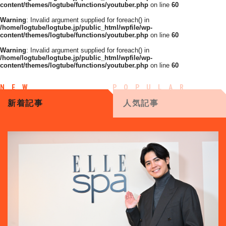
content/themes/logtube/functions/youtuber.php
on line
60
Warning
: Invalid argument supplied for foreach() in
/home/logtube/logtube.jp/public_html/wpfile/wp-
content/themes/logtube/functions/youtuber.php
on line
60
Warning
: Invalid argument supplied for foreach() in
/home/logtube/logtube.jp/public_html/wpfile/wp-
content/themes/logtube/functions/youtuber.php
on line
60
新着記事
人気記事