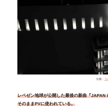
引用：
【
レペゼン地球が公開した最後の新曲『JAPAN i
そのままPVに使われている。