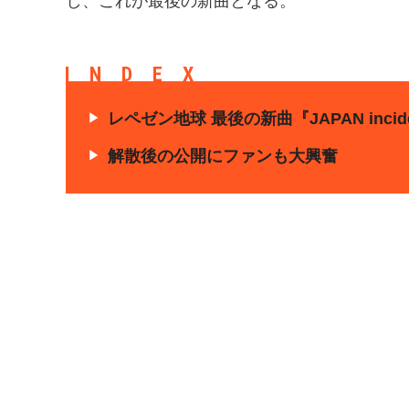
し、これが最後の新曲となる。
INDEX
レペゼン地球 最後の新曲『JAPAN inc
解散後の公開にファンも大興奮