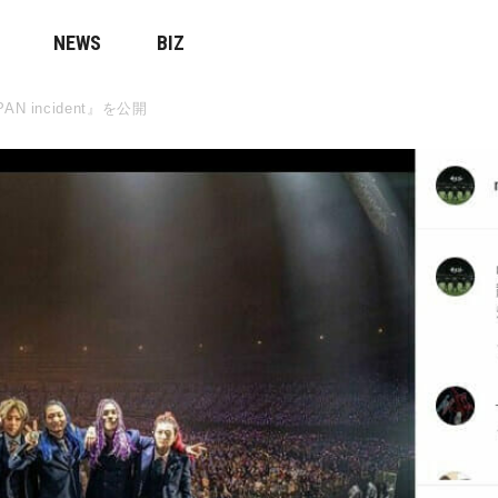
NEWS
BIZ
 incident』を公開