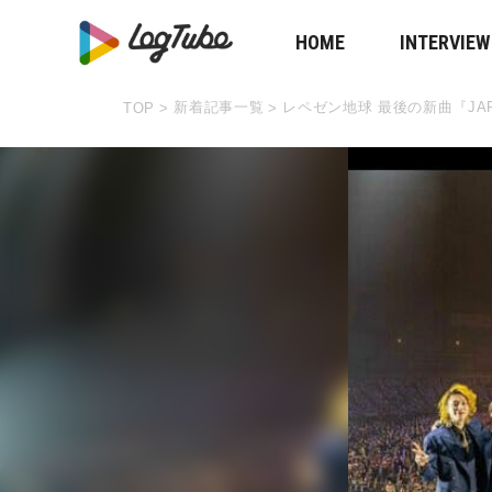
HOME
INTERVIEW
新着記事一覧
レペゼン地球 最後の新曲『JAPAN
TOP
>
>