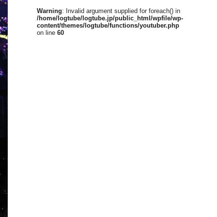
Warning
: Invalid argument supplied for foreach() in
/home/logtube/logtube.jp/public_html/wpfile/wp-
content/themes/logtube/functions/youtuber.php
on line
60