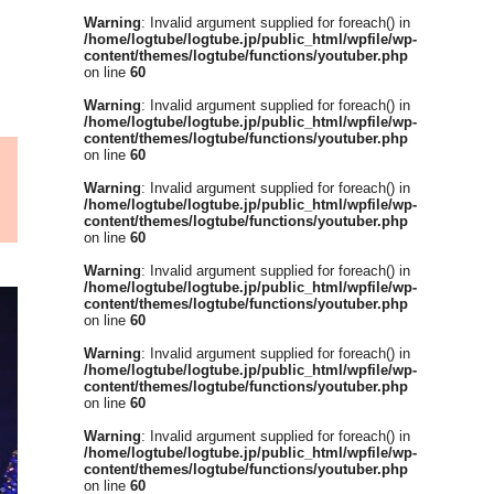
Warning
: Invalid argument supplied for foreach() in
/home/logtube/logtube.jp/public_html/wpfile/wp-
content/themes/logtube/functions/youtuber.php
on line
60
Warning
: Invalid argument supplied for foreach() in
/home/logtube/logtube.jp/public_html/wpfile/wp-
content/themes/logtube/functions/youtuber.php
on line
60
Warning
: Invalid argument supplied for foreach() in
/home/logtube/logtube.jp/public_html/wpfile/wp-
content/themes/logtube/functions/youtuber.php
on line
60
Warning
: Invalid argument supplied for foreach() in
/home/logtube/logtube.jp/public_html/wpfile/wp-
content/themes/logtube/functions/youtuber.php
on line
60
Warning
: Invalid argument supplied for foreach() in
/home/logtube/logtube.jp/public_html/wpfile/wp-
content/themes/logtube/functions/youtuber.php
on line
60
Warning
: Invalid argument supplied for foreach() in
/home/logtube/logtube.jp/public_html/wpfile/wp-
content/themes/logtube/functions/youtuber.php
on line
60