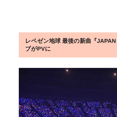
レペゼン地球 最後の新曲『JAPAN 
ブがPVに