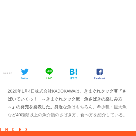
SHARE
Twitter
はてブ
Facebook
LINE
2020年1月4日株式会社KADOKAWAは、
きまぐれクック著『さ
ばいていくっ！ ～きまぐれクック流 魚さばきの楽しみ方
～』の発売を発表した。
身近な魚はもちろん、希少種・巨大魚
など40種類以上の魚介類のさばき方、食べ方を紹介している。
INDEX