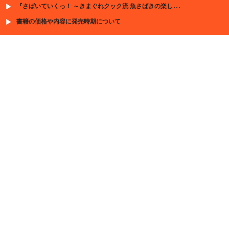
『さばいていくっ！ ～きまぐれクック流 魚さばきの楽しみ方～』が出版決定!
書籍の価格や内容に発売時期について