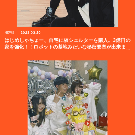
NEWS
2023.03.20
はじめしゃちょー、自宅に核シェルターを購入。3億円の
家を強化！！ロボットの基地みたいな秘密要塞が出来まし
た。