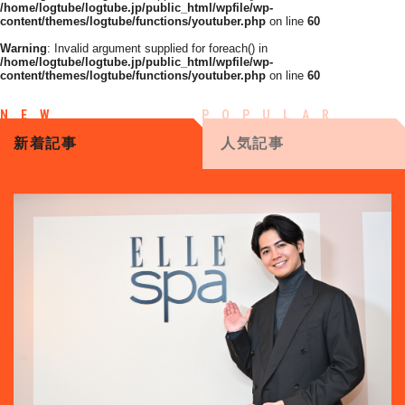
/home/logtube/logtube.jp/public_html/wpfile/wp-
content/themes/logtube/functions/youtuber.php
on line
60
Warning
: Invalid argument supplied for foreach() in
/home/logtube/logtube.jp/public_html/wpfile/wp-
content/themes/logtube/functions/youtuber.php
on line
60
新着記事
人気記事