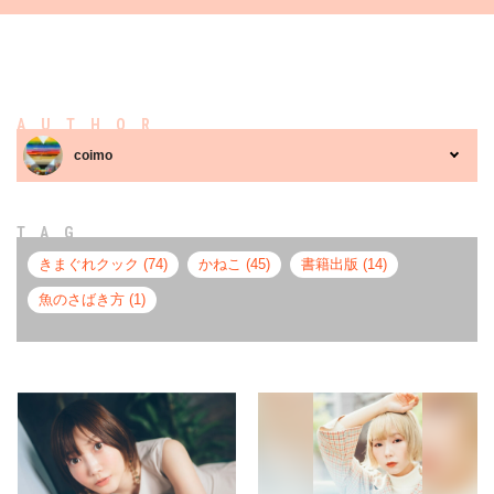
AUTHOR
coimo
TAG
きまぐれクック (74)
かねこ (45)
書籍出版 (14)
魚のさばき方 (1)