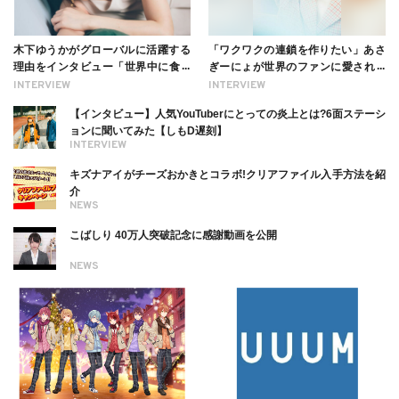
木下ゆうかがグローバルに活躍する
「ワクワクの連鎖を作りたい」あさ
理由をインタビュー「世界中に食べ
ぎーにょが世界のファンに愛される
る幸せを伝えたい」新事務所加入に
理由【インタビュー】
INTERVIEW
INTERVIEW
ついても
【インタビュー】人気YouTuberにとっての炎上とは?6面ステーシ
ョンに聞いてみた【しもD遅刻】
INTERVIEW
キズナアイがチーズおかきとコラボ!クリアファイル入手方法を紹
介
NEWS
こばしり 40万人突破記念に感謝動画を公開
NEWS