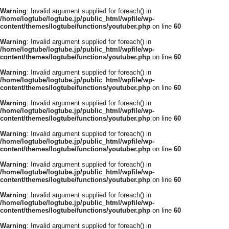
Warning
: Invalid argument supplied for foreach() in
/home/logtube/logtube.jp/public_html/wpfile/wp-
content/themes/logtube/functions/youtuber.php
on line
60
Warning
: Invalid argument supplied for foreach() in
/home/logtube/logtube.jp/public_html/wpfile/wp-
content/themes/logtube/functions/youtuber.php
on line
60
Warning
: Invalid argument supplied for foreach() in
/home/logtube/logtube.jp/public_html/wpfile/wp-
content/themes/logtube/functions/youtuber.php
on line
60
Warning
: Invalid argument supplied for foreach() in
/home/logtube/logtube.jp/public_html/wpfile/wp-
content/themes/logtube/functions/youtuber.php
on line
60
Warning
: Invalid argument supplied for foreach() in
/home/logtube/logtube.jp/public_html/wpfile/wp-
content/themes/logtube/functions/youtuber.php
on line
60
Warning
: Invalid argument supplied for foreach() in
/home/logtube/logtube.jp/public_html/wpfile/wp-
content/themes/logtube/functions/youtuber.php
on line
60
Warning
: Invalid argument supplied for foreach() in
/home/logtube/logtube.jp/public_html/wpfile/wp-
content/themes/logtube/functions/youtuber.php
on line
60
Warning
: Invalid argument supplied for foreach() in