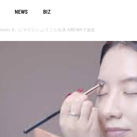
NEWS
BIZ
etic 8」にマリリン,ふてこら出演 ABEMAで放送