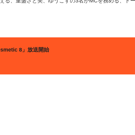
うちぇる、重盛さと美、ゆうこすの3名がMCを務める、ト
etic 8」放送開始