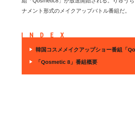
組「Qosmetic8」が放送開始される。りゅ
ナメント形式のメイクアップバトル番組だ。
INDEX
韓国コスメメイクアップショー番組「Qosm
「Qosmetic 8」番組概要