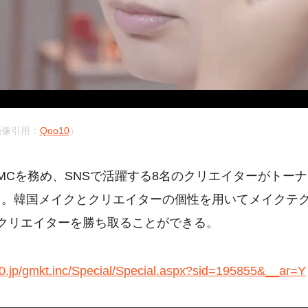
画像引用：
Qoo10
）
MCを務め、SNSで活躍する8名のクリエイターがトーナ
る。韓国メイクとクリエイターの個性を用いてメイクテ
クリエイターを勝ち取ることができる。
0.jp/gmkt.inc/Special/Special.aspx?sid=195855&__ar=Y