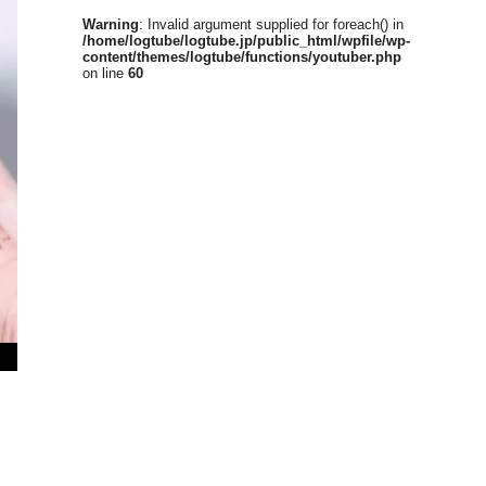
Warning
: Invalid argument supplied for foreach() in
/home/logtube/logtube.jp/public_html/wpfile/wp-
content/themes/logtube/functions/youtuber.php
on line
60