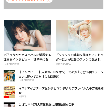
木下ゆうかがグローバルに活躍する
「ワクワクの連鎖を作りたい」あさ
理由をインタビュー「世界中に食べ
ぎーにょが世界のファンに愛される
る幸せを伝えたい」新事務所加入に
理由【インタビュー】
INTERVIEW
INTERVIEW
ついても
【インタビュー】人気YouTuberにとっての炎上とは?6面ステーシ
ョンに聞いてみた【しもD遅刻】
INTERVIEW
キズナアイがチーズおかきとコラボ!クリアファイル入手方法を紹
介
NEWS
こばしり 40万人突破記念に感謝動画を公開