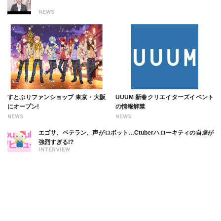
NEWS
すとぷりファンショップ 東京・大阪
UUUM 新春クリエイターズイベント
にオープン!
の情報解禁
NEWS
NEWS
エゴサ、ベテラン、声がロボット…Ctuberハローキティの自虐が
強烈すぎる!?
INTERVIEW