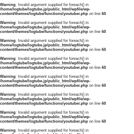
Warning
: Invalid argument supplied for foreach() in
/home/logtube/logtube.jp/public_html/wpfile/wp-
content/themes/logtube/functions/youtuber.php
on line
60
Warning
: Invalid argument supplied for foreach() in
/home/logtube/logtube.jp/public_html/wpfile/wp-
content/themes/logtube/functions/youtuber.php
on line
60
Warning
: Invalid argument supplied for foreach() in
/home/logtube/logtube.jp/public_html/wpfile/wp-
content/themes/logtube/functions/youtuber.php
on line
60
Warning
: Invalid argument supplied for foreach() in
/home/logtube/logtube.jp/public_html/wpfile/wp-
content/themes/logtube/functions/youtuber.php
on line
60
Warning
: Invalid argument supplied for foreach() in
/home/logtube/logtube.jp/public_html/wpfile/wp-
content/themes/logtube/functions/youtuber.php
on line
60
Warning
: Invalid argument supplied for foreach() in
/home/logtube/logtube.jp/public_html/wpfile/wp-
content/themes/logtube/functions/youtuber.php
on line
60
Warning
: Invalid argument supplied for foreach() in
/home/logtube/logtube.jp/public_html/wpfile/wp-
content/themes/logtube/functions/youtuber.php
on line
60
Warning
: Invalid argument supplied for foreach() in