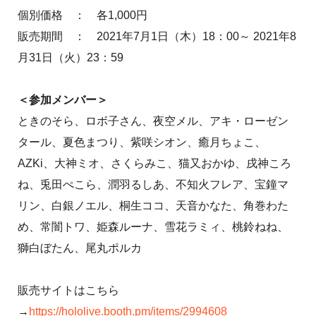
個別価格 ： 各1,000円
販売期間 ： 2021年7月1日（木）18：00～ 2021年8
月31日（火）23：59
＜参加メンバー＞
ときのそら、ロボ子さん、夜空メル、アキ・ローゼン
タール、夏色まつり、紫咲シオン、癒月ちょこ、
AZKi、大神ミオ、さくらみこ、猫又おかゆ、戌神ころ
ね、兎田ぺこら、潤羽るしあ、不知火フレア、宝鐘マ
リン、白銀ノエル、桐生ココ、天音かなた、角巻わた
め、常闇トワ、姫森ルーナ、雪花ラミィ、桃鈴ねね、
獅白ぼたん、尾丸ポルカ
販売サイトはこちら
→
https://hololive.booth.pm/items/2994608