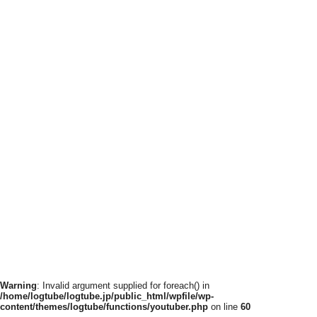
Warning
: Invalid argument supplied for foreach() in
/home/logtube/logtube.jp/public_html/wpfile/wp-
content/themes/logtube/functions/youtuber.php
on line
60