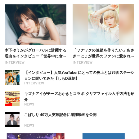
木下ゆうかがグローバルに活躍する
「ワクワクの連鎖を作りたい」あさ
理由をインタビュー「世界中に食べ
ぎーにょが世界のファンに愛される
る幸せを伝えたい」新事務所加入に
理由【インタビュー】
INTERVIEW
INTERVIEW
ついても
【インタビュー】人気YouTuberにとっての炎上とは?6面ステーシ
ョンに聞いてみた【しもD遅刻】
INTERVIEW
キズナアイがチーズおかきとコラボ!クリアファイル入手方法を紹
介
NEWS
こばしり 40万人突破記念に感謝動画を公開
NEWS