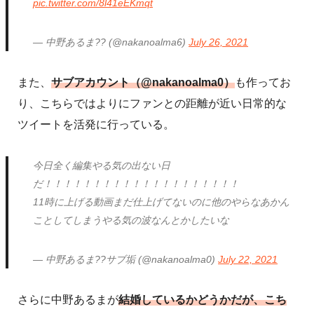
pic.twitter.com/8l41eEKmqt
— 中野あるま?? (@nakanoalma6)
July 26, 2021
また、
サブアカウント（@nakanoalma0）
も作ってお
り、こちらではよりにファンとの距離が近い日常的な
ツイートを活発に行っている。
今日全く編集やる気の出ない日
だ！！！！！！！！！！！！！！！！！！！！
11時に上げる動画まだ仕上げてないのに他のやらなあかん
ことしてしまうやる気の波なんとかしたいな
— 中野あるま??サブ垢 (@nakanoalma0)
July 22, 2021
さらに中野あるまが
結婚しているかどうかだが、こち