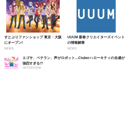
すとぷりファンショップ 東京・大阪
UUUM 新春クリエイターズイベント
にオープン!
の情報解禁
NEWS
NEWS
エゴサ、ベテラン、声がロボット…Ctuberハローキティの自虐が
強烈すぎる!?
INTERVIEW