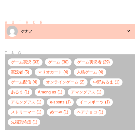
AUTHOR
ケナフ
TAG
ゲーム実況 (93)
ゲーム (30)
ゲーム実況者 (29)
実況者 (5)
マリオカート (4)
人狼ゲーム (4)
ゲーム配信 (4)
オンラインゲーム (2)
中野あるま (1)
あるま (1)
Among us (1)
アマングアス (1)
アモングアス (1)
e-sports (1)
イースポーツ (1)
ストリーマー (1)
めーや (1)
ベアチョコ (1)
先端恐怖症 (1)