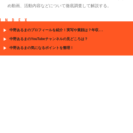
め動画、活動内容などについて徹底調査して解説する。
INDEX
中野あるまのプロフィールを紹介！実写や素顔は？年収は？結婚は？
中野あるまのYouTubeチャンネルの見どころは？
中野あるまの気になるポイントを整理！