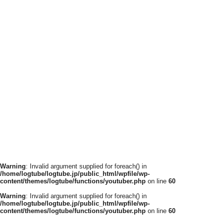
Warning
: Invalid argument supplied for foreach() in
/home/logtube/logtube.jp/public_html/wpfile/wp-
content/themes/logtube/functions/youtuber.php
on line
60
Warning
: Invalid argument supplied for foreach() in
/home/logtube/logtube.jp/public_html/wpfile/wp-
content/themes/logtube/functions/youtuber.php
on line
60