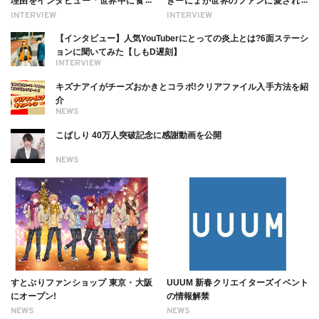
理由をインタビュー「世界中に食べ
ぎーにょが世界のファンに愛される
る幸せを伝えたい」新事務所加入に
理由【インタビュー】
INTERVIEW
INTERVIEW
ついても
【インタビュー】人気YouTuberにとっての炎上とは?6面ステーシ
ョンに聞いてみた【しもD遅刻】
INTERVIEW
キズナアイがチーズおかきとコラボ!クリアファイル入手方法を紹
介
NEWS
こばしり 40万人突破記念に感謝動画を公開
NEWS
すとぷりファンショップ 東京・大阪
UUUM 新春クリエイターズイベント
にオープン!
の情報解禁
NEWS
NEWS