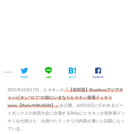
SHARE
Twitter
はてブ
Facebook
LINE
2021年10月17日、ヒカキンが
「【初対面】Beatboxアジアチ
ャンピオン”ロフ”の前にいきなりヒカキン登場ドッキリ
www【Rofu×HIKAKIN】」
を公開。10月22日に行われるビー
トボックスの全国大会に出場するRofuにヒカキンが初対面ドッ
キリを仕掛けた。仕掛けたドッキリの内容が凄いと話題になっ
ている。