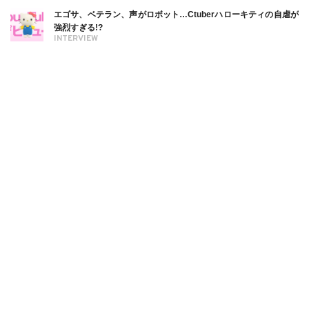
エゴサ、ベテラン、声がロボット…Ctuberハローキティの自虐が
強烈すぎる!?
INTERVIEW