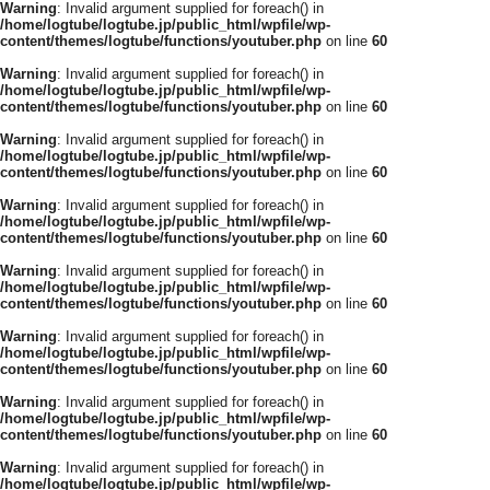
Warning
: Invalid argument supplied for foreach() in
/home/logtube/logtube.jp/public_html/wpfile/wp-
content/themes/logtube/functions/youtuber.php
on line
60
Warning
: Invalid argument supplied for foreach() in
/home/logtube/logtube.jp/public_html/wpfile/wp-
content/themes/logtube/functions/youtuber.php
on line
60
Warning
: Invalid argument supplied for foreach() in
/home/logtube/logtube.jp/public_html/wpfile/wp-
content/themes/logtube/functions/youtuber.php
on line
60
Warning
: Invalid argument supplied for foreach() in
/home/logtube/logtube.jp/public_html/wpfile/wp-
content/themes/logtube/functions/youtuber.php
on line
60
Warning
: Invalid argument supplied for foreach() in
/home/logtube/logtube.jp/public_html/wpfile/wp-
content/themes/logtube/functions/youtuber.php
on line
60
Warning
: Invalid argument supplied for foreach() in
/home/logtube/logtube.jp/public_html/wpfile/wp-
content/themes/logtube/functions/youtuber.php
on line
60
Warning
: Invalid argument supplied for foreach() in
/home/logtube/logtube.jp/public_html/wpfile/wp-
content/themes/logtube/functions/youtuber.php
on line
60
Warning
: Invalid argument supplied for foreach() in
/home/logtube/logtube.jp/public_html/wpfile/wp-