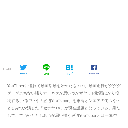
SHARE
Twitter
はてブ
Facebook
LINE
YouTuberに憧れて動画活動を始めたものの、動画進行がグダグ
ダ・ぎこちない喋り方・ネタが思いつかずヤラセ動画ばかり投
稿する、俗にいう「底辺YouTuber」を東海オンエアのてつや・
としみつが演じた「セラヤTV」が現在話題となっている。果た
して、てつやととしみつが思い描く底辺YouTuberとは一体??