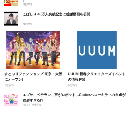
NEWS
こばしり 40万人突破記念に感謝動画を公開
NEWS
すとぷりファンショップ 東京・大阪
UUUM 新春クリエイターズイベント
にオープン!
の情報解禁
NEWS
NEWS
エゴサ、ベテラン、声がロボット…Ctuberハローキティの自虐が
強烈すぎる!?
INTERVIEW