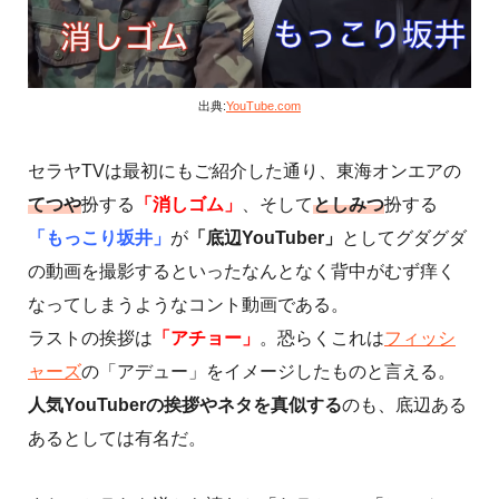
出典:
YouTube.com
セラヤTVは最初にもご紹介した通り、東海オンエアの
てつや
扮する
「消しゴム」
、そして
としみつ
扮する
「もっこり坂井」
が
「底辺YouTuber」
としてグダグダ
の動画を撮影するといったなんとなく背中がむず痒く
なってしまうようなコント動画である。
ラストの挨拶は
「アチョー」
。恐らくこれは
フィッシ
ャーズ
の「アデュー」をイメージしたものと言える。
人気YouTuberの挨拶やネタを真似する
のも、底辺ある
あるとしては有名だ。