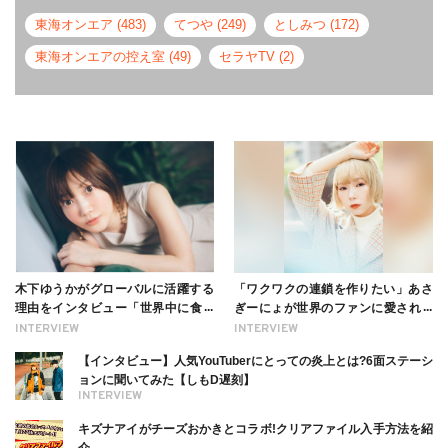
東海オンエア (483)
てつや (249)
としみつ (172)
東海オンエアの控え室 (49)
セラヤTV (2)
木下ゆうかがグローバルに活躍する
「ワクワクの連鎖を作りたい」あさ
理由をインタビュー「世界中に食べ
ぎーにょが世界のファンに愛される
る幸せを伝えたい」新事務所加入に
理由【インタビュー】
INTERVIEW
INTERVIEW
ついても
【インタビュー】人気YouTuberにとっての炎上とは?6面ステーシ
ョンに聞いてみた【しもD遅刻】
INTERVIEW
キズナアイがチーズおかきとコラボ!クリアファイル入手方法を紹
介