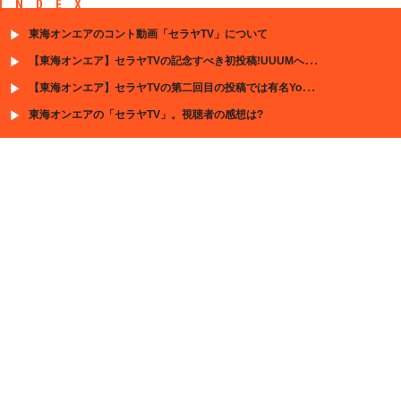
INDEX
東海オンエアのコント動画「セラヤTV」について
【東海オンエア】セラヤTVの記念すべき初投稿!UUUMへ動画を持ち込むも・・・?
【東海オンエア】セラヤTVの第二回目の投稿では有名YouTuberのパクリ企画・・・?
東海オンエアの「セラヤTV」。視聴者の感想は?