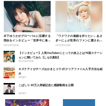
木下ゆうかがグローバルに活躍する
「ワクワクの連鎖を作りたい」あさ
理由をインタビュー「世界中に食べ
ぎーにょが世界のファンに愛される
る幸せを伝えたい」新事務所加入に
理由【インタビュー】
INTERVIEW
INTERVIEW
ついても
【インタビュー】人気YouTuberにとっての炎上とは?6面ステーシ
ョンに聞いてみた【しもD遅刻】
INTERVIEW
キズナアイがチーズおかきとコラボ!クリアファイル入手方法を紹
介
NEWS
こばしり 40万人突破記念に感謝動画を公開
NEWS