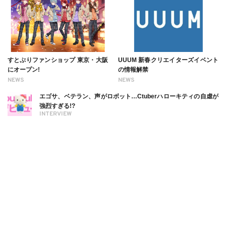
すとぷりファンショップ 東京・大阪
UUUM 新春クリエイターズイベント
にオープン!
の情報解禁
NEWS
NEWS
エゴサ、ベテラン、声がロボット…Ctuberハローキティの自虐が
強烈すぎる!?
INTERVIEW