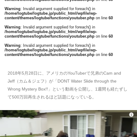
Warning
: Invalid argument supplied for foreach() in
/home/logtube/logtube.jp/public_html/wpfile/wp-
content/themes/logtube/functions/youtuber.php
on line
60
Warning
: Invalid argument supplied for foreach() in
/home/logtube/logtube.jp/public_html/wpfile/wp-
content/themes/logtube/functions/youtuber.php
on line
60
Warning
: Invalid argument supplied for foreach() in
/home/logtube/logtube.jp/public_html/wpfile/wp-
content/themes/logtube/functions/youtuber.php
on line
60
2018年5月28日に、アメリカのYouTuberで兄弟のCam and
Jeff（カム＆ジェフ）が「DONT Water Slide through the
Wrong Mystery Box!!」という動画を公開し、1週間も経たずし
て500万回再生されるほど話題になっている。