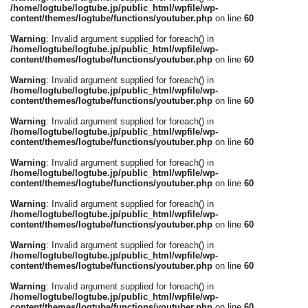
/home/logtube/logtube.jp/public_html/wpfile/wp-
content/themes/logtube/functions/youtuber.php
on line
60
Warning
: Invalid argument supplied for foreach() in
/home/logtube/logtube.jp/public_html/wpfile/wp-
content/themes/logtube/functions/youtuber.php
on line
60
Warning
: Invalid argument supplied for foreach() in
/home/logtube/logtube.jp/public_html/wpfile/wp-
content/themes/logtube/functions/youtuber.php
on line
60
Warning
: Invalid argument supplied for foreach() in
/home/logtube/logtube.jp/public_html/wpfile/wp-
content/themes/logtube/functions/youtuber.php
on line
60
Warning
: Invalid argument supplied for foreach() in
/home/logtube/logtube.jp/public_html/wpfile/wp-
content/themes/logtube/functions/youtuber.php
on line
60
Warning
: Invalid argument supplied for foreach() in
/home/logtube/logtube.jp/public_html/wpfile/wp-
content/themes/logtube/functions/youtuber.php
on line
60
Warning
: Invalid argument supplied for foreach() in
/home/logtube/logtube.jp/public_html/wpfile/wp-
content/themes/logtube/functions/youtuber.php
on line
60
Warning
: Invalid argument supplied for foreach() in
/home/logtube/logtube.jp/public_html/wpfile/wp-
content/themes/logtube/functions/youtuber.php
on line
60