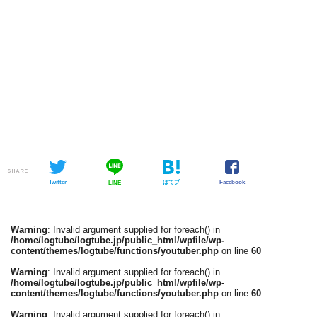
SHARE
Twitter
はてブ
Facebook
LINE
Warning
: Invalid argument supplied for foreach() in
/home/logtube/logtube.jp/public_html/wpfile/wp-
content/themes/logtube/functions/youtuber.php
on line
60
Warning
: Invalid argument supplied for foreach() in
/home/logtube/logtube.jp/public_html/wpfile/wp-
content/themes/logtube/functions/youtuber.php
on line
60
Warning
: Invalid argument supplied for foreach() in