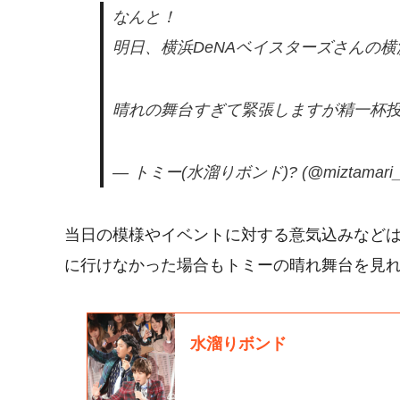
なんと！
明日、横浜DeNAベイスターズさんの
晴れの舞台すぎて緊張しますが精一杯
— トミー(水溜りボンド)? (@miztamari_n
当日の模様やイベントに対する意気込みなどは、
に行けなかった場合もトミーの晴れ舞台を見