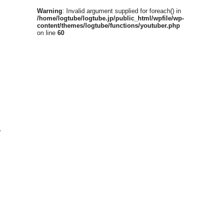
Warning
: Invalid argument supplied for foreach() in
/home/logtube/logtube.jp/public_html/wpfile/wp-
content/themes/logtube/functions/youtuber.php
on line
60
見