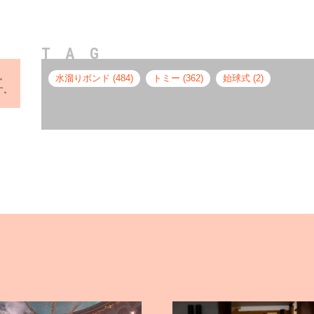
TAG
ん。
水溜りボンド (484)
トミー (362)
始球式 (2)
す。