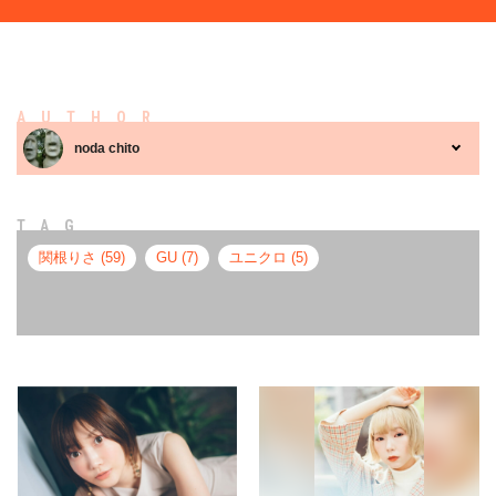
AUTHOR
noda chito
TAG
関根りさ (59)
GU (7)
ユニクロ (5)