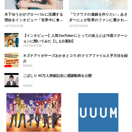
木下ゆうかがグローバルに活躍する
「ワクワクの連鎖を作りたい」あさ
理由をインタビュー「世界中に食べ
ぎーにょが世界のファンに愛される
る幸せを伝えたい」新事務所加入に
理由【インタビュー】
INTERVIEW
INTERVIEW
ついても
【インタビュー】人気YouTuberにとっての炎上とは?6面ステーシ
ョンに聞いてみた【しもD遅刻】
INTERVIEW
キズナアイがチーズおかきとコラボ!クリアファイル入手方法を紹
介
NEWS
こばしり 40万人突破記念に感謝動画を公開
NEWS