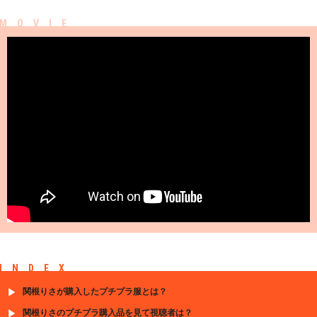
INDEX
関根りさが購入したプチプラ服とは？
関根りさのプチプラ購入品を見て視聴者は？