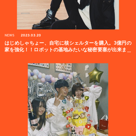
NEWS
2023.03.20
はじめしゃちょー、自宅に核シェルターを購入。3億円の
家を強化！！ロボットの基地みたいな秘密要塞が出来まし
た。