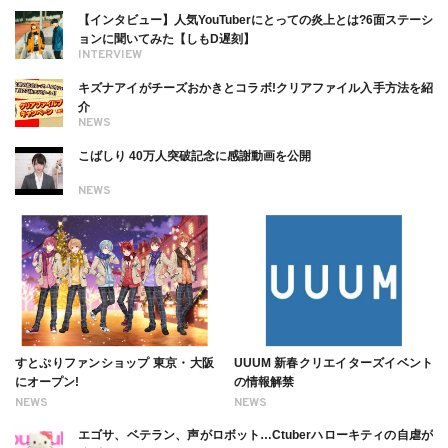
ついても
【インタビュー】人気YouTuberにとっての炎上とは?6面ステーシ
ョンに聞いてみた【しもD遅刻】
INTERVIEW
キズナアイがチーズおかきとコラボ!クリアファイル入手方法を紹
介
NEWS
こばしり 40万人突破記念に感謝動画を公開
NEWS
すとぷりファンショップ 東京・大阪
UUUM 新春クリエイターズイベント
にオープン!
の情報解禁
NEWS
NEWS
エゴサ、ベテラン、声がロボット…Ctuberハローキティの自虐が