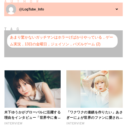
AUTHOR
@LogTube_Info
TAG
あまり驚かないガッチマンはホラーげばかりやっている，ゲー
ム実況，13日の金曜日，ジェイソン，パズルゲーム (2)
木下ゆうかがグローバルに活躍する
「ワクワクの連鎖を作りたい」あさ
理由をインタビュー「世界中に食べ
ぎーにょが世界のファンに愛される
る幸せを伝えたい」新事務所加入に
理由【インタビュー】
INTERVIEW
INTERVIEW