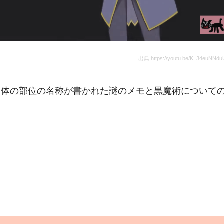
「出典:https://youtu.be/K_34euNNd
身体の部位の名称が書かれた謎のメモと黒魔術について