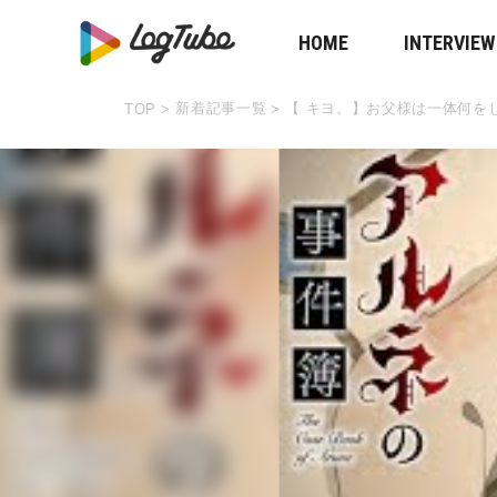
HOME
INTERVIEW
新着記事一覧
【 キヨ。】お父様は一体何を
TOP
>
>