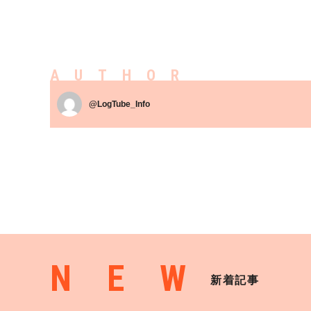
AUTHOR
@LogTube_Info
NEW
新着記事