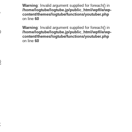
Warning
: Invalid argument supplied for foreach() in
/home/logtube/logtube.jp/public_html/wpfile/wp-
。
content/themes/logtube/functions/youtuber.php
on line
60
Warning
: Invalid argument supplied for foreach() in
の
/home/logtube/logtube.jp/public_html/wpfile/wp-
content/themes/logtube/functions/youtuber.php
on line
60
能
り
た