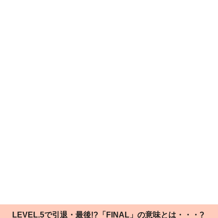
LEVEL.5で引退・最後!?「FINAL」の意味とは・・・?