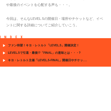
や最後のイベントを心配する声も・・・。
今回は、そんなLEVEL.5の開催日・場所やチケットなど、イベ
ントに関する詳細についてご紹介していこう。
INDEX
ファン待望！キヨ・レトルト「LEVEL.5」開催決定！
LEVEL.5で引退・最後!?「FINAL」の意味とは・・・?
キヨ・レトルト主催「LEVEL.5-FINAL」開催日やチケット詳細など