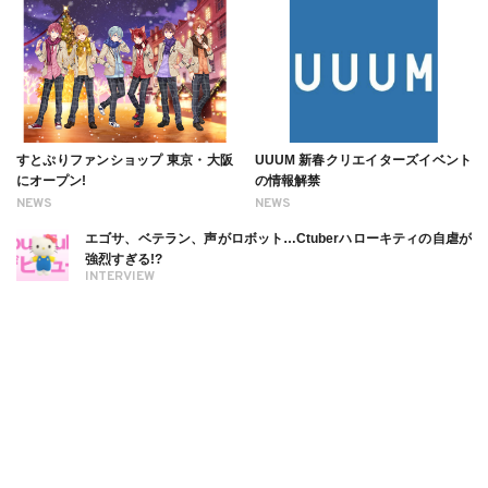
すとぷりファンショップ 東京・大阪
UUUM 新春クリエイターズイベント
にオープン!
の情報解禁
NEWS
NEWS
エゴサ、ベテラン、声がロボット…Ctuberハローキティの自虐が
強烈すぎる!?
INTERVIEW