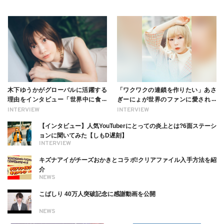
木下ゆうかがグローバルに活躍する
「ワクワクの連鎖を作りたい」あさ
理由をインタビュー「世界中に食べ
ぎーにょが世界のファンに愛される
る幸せを伝えたい」新事務所加入に
理由【インタビュー】
INTERVIEW
INTERVIEW
ついても
【インタビュー】人気YouTuberにとっての炎上とは?6面ステーシ
ョンに聞いてみた【しもD遅刻】
INTERVIEW
キズナアイがチーズおかきとコラボ!クリアファイル入手方法を紹
介
NEWS
こばしり 40万人突破記念に感謝動画を公開
NEWS