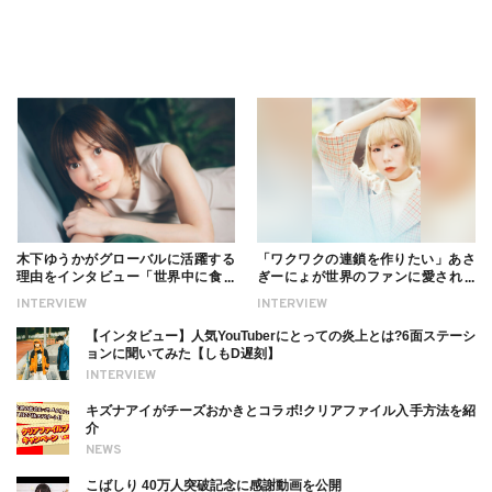
木下ゆうかがグローバルに活躍する
「ワクワクの連鎖を作りたい」あさ
理由をインタビュー「世界中に食べ
ぎーにょが世界のファンに愛される
る幸せを伝えたい」新事務所加入に
理由【インタビュー】
INTERVIEW
INTERVIEW
ついても
【インタビュー】人気YouTuberにとっての炎上とは?6面ステーシ
ョンに聞いてみた【しもD遅刻】
INTERVIEW
キズナアイがチーズおかきとコラボ!クリアファイル入手方法を紹
介
NEWS
こばしり 40万人突破記念に感謝動画を公開