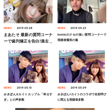
NEWS
2019.05.28
NEWS
2019.05.23
まあたそ 最新の質問コーナ
kemioのクセの強い質問コーナーで
視聴者爆笑の嵐
ーで歯列矯正を告白!過去質
問コーナーまとめも
NEWS
2019.05.15
NEWS
2019.05.09
みきぽん&カイトカップル「幸せす
みきぽん×カイトのコラボで名前呼び
ぎ」との声多数
に悶える視聴者多数