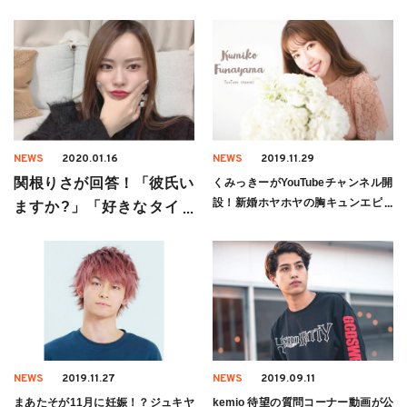
NEWS
2020.01.16
NEWS
2019.11.29
関根りさが回答！「彼氏い
くみっきーがYouTubeチャンネル開
設！新婚ホヤホヤの胸キュンエピソ
ますか?」「好きなタイプ
ードを大公開♪
は?」
NEWS
2019.11.27
NEWS
2019.09.11
まあたそが11月に妊娠！？ジュキヤ
kemio 待望の質問コーナー動画が公