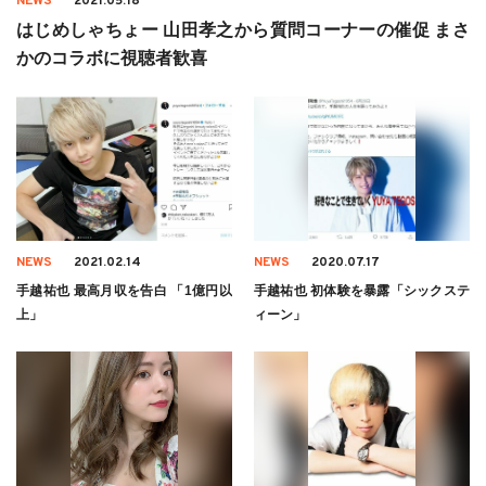
NEWS
2021.05.18
はじめしゃちょー 山田孝之から質問コーナーの催促 まさ
かのコラボに視聴者歓喜
NEWS
2021.02.14
NEWS
2020.07.17
手越祐也 最高月収を告白 「1億円以
手越祐也 初体験を暴露「シックステ
上」
ィーン」