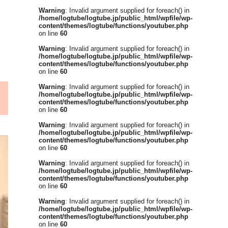
Warning
: Invalid argument supplied for foreach() in
/home/logtube/logtube.jp/public_html/wpfile/wp-
content/themes/logtube/functions/youtuber.php
on line
60
Warning
: Invalid argument supplied for foreach() in
/home/logtube/logtube.jp/public_html/wpfile/wp-
content/themes/logtube/functions/youtuber.php
on line
60
Warning
: Invalid argument supplied for foreach() in
/home/logtube/logtube.jp/public_html/wpfile/wp-
content/themes/logtube/functions/youtuber.php
on line
60
Warning
: Invalid argument supplied for foreach() in
/home/logtube/logtube.jp/public_html/wpfile/wp-
content/themes/logtube/functions/youtuber.php
on line
60
Warning
: Invalid argument supplied for foreach() in
/home/logtube/logtube.jp/public_html/wpfile/wp-
content/themes/logtube/functions/youtuber.php
on line
60
Warning
: Invalid argument supplied for foreach() in
/home/logtube/logtube.jp/public_html/wpfile/wp-
content/themes/logtube/functions/youtuber.php
on line
60