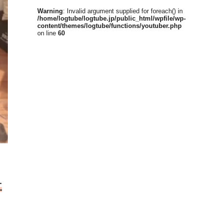
Warning
: Invalid argument supplied for foreach() in
/home/logtube/logtube.jp/public_html/wpfile/wp-
content/themes/logtube/functions/youtuber.php
on line
60
互
。