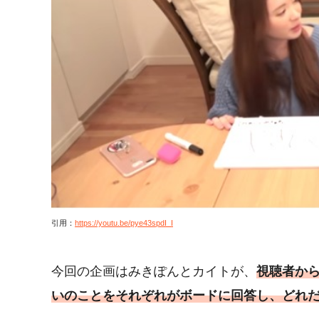
引用：
https://youtu.be/pye43spdI_I
今回の企画はみきぽんとカイトが、
視聴者か
いのことをそれぞれがボードに回答し、どれ