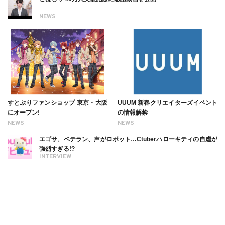
NEWS
すとぷりファンショップ 東京・大阪
UUUM 新春クリエイターズイベント
にオープン!
の情報解禁
NEWS
NEWS
エゴサ、ベテラン、声がロボット…Ctuberハローキティの自虐が
強烈すぎる!?
INTERVIEW