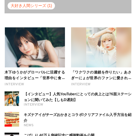
大好き人間シリーズ (1)
木下ゆうかがグローバルに活躍する
「ワクワクの連鎖を作りたい」あさ
理由をインタビュー「世界中に食べ
ぎーにょが世界のファンに愛される
る幸せを伝えたい」新事務所加入に
理由【インタビュー】
INTERVIEW
INTERVIEW
ついても
【インタビュー】人気YouTuberにとっての炎上とは?6面ステーシ
ョンに聞いてみた【しもD遅刻】
INTERVIEW
キズナアイがチーズおかきとコラボ!クリアファイル入手方法を紹
介
NEWS
こばしり 40万人突破記念に感謝動画を公開