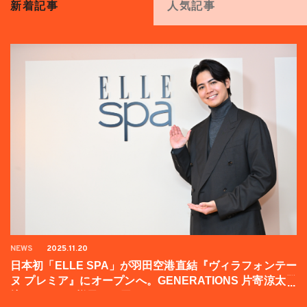
新着記事
人気記事
NEWS
2025.11.20
日本初「ELLE SPA」が羽田空港直結『ヴィラフォンテー
ヌ プレミア』にオープンへ。GENERATIONS 片寄涼太登
壇イベントの様子をお届け！