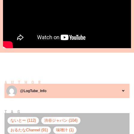
AUTHOR
@LogTube_Info
TAG
ないとー (112)
渋谷ジャパン (104)
おるたなChannel (91)
味噌汁 (1)