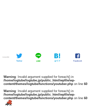
SHARE
Twitter
はてブ
Facebook
LINE
Warning
: Invalid argument supplied for foreach() in
/home/logtube/logtube.jp/public_html/wpfile/wp-
content/themes/logtube/functions/youtuber.php
on line
60
Warning
: Invalid argument supplied for foreach() in
/home/logtube/logtube.jp/public_html/wpfile/wp-
content/themes/logtube/functions/youtuber.php
on line
60