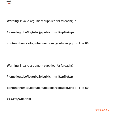
Warning
: Invalid argument supplied for foreach() in
/home/logtube/logtube.jp/public_html/wpfile/wp-
content/themes/logtube/functions/youtuber.php
on line
60
Warning
: Invalid argument supplied for foreach() in
/home/logtube/logtube.jp/public_html/wpfile/wp-
content/themes/logtube/functions/youtuber.php
on line
60
おるたなChannel
プロフをみる >