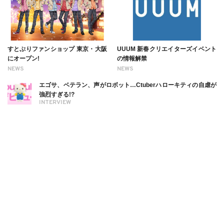
すとぷりファンショップ 東京・大阪
UUUM 新春クリエイターズイベント
にオープン!
の情報解禁
NEWS
NEWS
エゴサ、ベテラン、声がロボット…Ctuberハローキティの自虐が
強烈すぎる!?
INTERVIEW