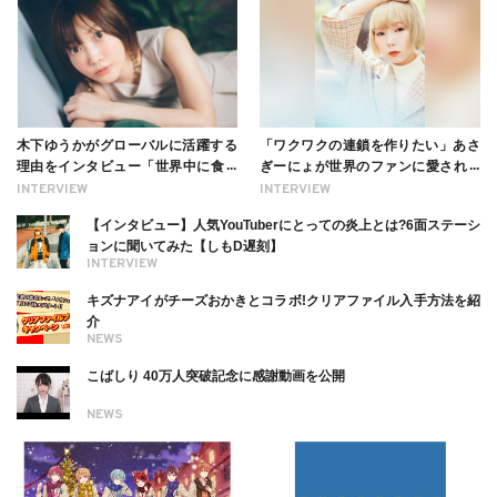
木下ゆうかがグローバルに活躍する
「ワクワクの連鎖を作りたい」あさ
理由をインタビュー「世界中に食べ
ぎーにょが世界のファンに愛される
る幸せを伝えたい」新事務所加入に
理由【インタビュー】
INTERVIEW
INTERVIEW
ついても
【インタビュー】人気YouTuberにとっての炎上とは?6面ステーシ
ョンに聞いてみた【しもD遅刻】
INTERVIEW
キズナアイがチーズおかきとコラボ!クリアファイル入手方法を紹
介
NEWS
こばしり 40万人突破記念に感謝動画を公開
NEWS