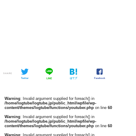
SHARE
Twitter
はてブ
Facebook
LINE
Warning
: Invalid argument supplied for foreach() in
/home/logtube/logtube.jp/public_html/wpfile/wp-
content/themes/logtube/functions/youtuber.php
on line
60
Warning
: Invalid argument supplied for foreach() in
/home/logtube/logtube.jp/public_html/wpfile/wp-
content/themes/logtube/functions/youtuber.php
on line
60
Warning
: Invalid argument supplied for foreach() in