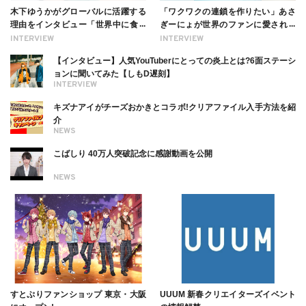
木下ゆうかがグローバルに活躍する
「ワクワクの連鎖を作りたい」あさ
理由をインタビュー「世界中に食べ
ぎーにょが世界のファンに愛される
る幸せを伝えたい」新事務所加入に
理由【インタビュー】
INTERVIEW
INTERVIEW
ついても
【インタビュー】人気YouTuberにとっての炎上とは?6面ステーシ
ョンに聞いてみた【しもD遅刻】
INTERVIEW
キズナアイがチーズおかきとコラボ!クリアファイル入手方法を紹
介
NEWS
こばしり 40万人突破記念に感謝動画を公開
NEWS
すとぷりファンショップ 東京・大阪
UUUM 新春クリエイターズイベント