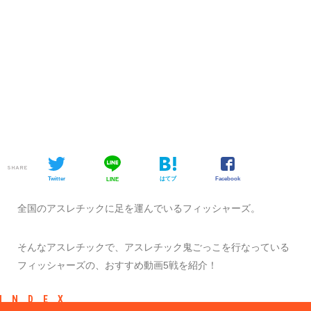
SHARE
Twitter
はてブ
Facebook
LINE
全国のアスレチックに足を運んでいるフィッシャーズ。
そんなアスレチックで、アスレチック鬼ごっこを行なっている
フィッシャーズの、おすすめ動画5戦を紹介！
INDEX