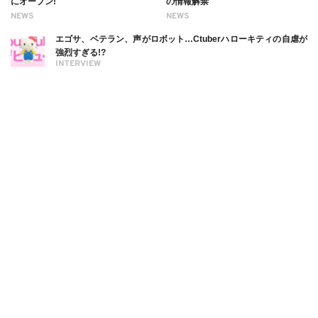
にオープン!
の情報解禁
NEWS
NEWS
エゴサ、ベテラン、声がロボット…Ctuberハローキティの自虐が
強烈すぎる!?
INTERVIEW