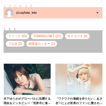
AUTHOR
@LogTube_Info
TAG
トミック (33)
TOMIKKU NET (27)
サイコパス (4)
うなぎ (2)
超音波カッター (1)
木下ゆうかがグローバルに活躍する
「ワクワクの連鎖を作りたい」あさ
理由をインタビュー「世界中に食べ
ぎーにょが世界のファンに愛される