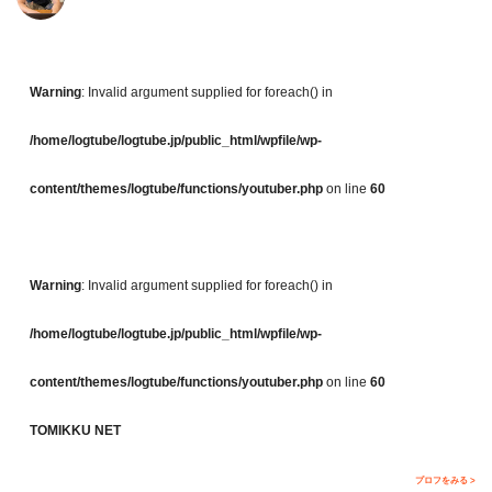
Warning
: Invalid argument supplied for foreach() in
/home/logtube/logtube.jp/public_html/wpfile/wp-
content/themes/logtube/functions/youtuber.php
on line
60
Warning
: Invalid argument supplied for foreach() in
/home/logtube/logtube.jp/public_html/wpfile/wp-
content/themes/logtube/functions/youtuber.php
on line
60
TOMIKKU NET
プロフをみる >