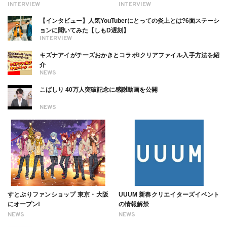
る幸せを伝えたい」新事務所加入に
理由【インタビュー】
INTERVIEW
INTERVIEW
ついても
【インタビュー】人気YouTuberにとっての炎上とは?6面ステーシ
ョンに聞いてみた【しもD遅刻】
INTERVIEW
キズナアイがチーズおかきとコラボ!クリアファイル入手方法を紹
介
NEWS
こばしり 40万人突破記念に感謝動画を公開
NEWS
すとぷりファンショップ 東京・大阪
UUUM 新春クリエイターズイベント
にオープン!
の情報解禁
NEWS
NEWS