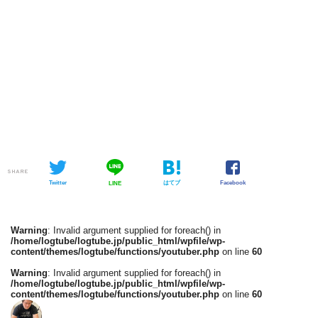
SHARE
Twitter
はてブ
Facebook
LINE
Warning
: Invalid argument supplied for foreach() in
/home/logtube/logtube.jp/public_html/wpfile/wp-
content/themes/logtube/functions/youtuber.php
on line
60
Warning
: Invalid argument supplied for foreach() in
/home/logtube/logtube.jp/public_html/wpfile/wp-
content/themes/logtube/functions/youtuber.php
on line
60