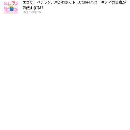
エゴサ、ベテラン、声がロボット…Ctuberハローキティの自虐が
強烈すぎる!?
INTERVIEW