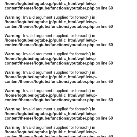
/home/logtube/logtube.jp/public_html/wpfile/wp-
content/themes/logtube/functions/youtuber.php
on line
60
Warning
: Invalid argument supplied for foreach() in
/home/logtube/logtube.jp/public_html/wpfile/wp-
content/themes/logtube/functions/youtuber.php
on line
60
Warning
: Invalid argument supplied for foreach() in
/home/logtube/logtube.jp/public_html/wpfile/wp-
content/themes/logtube/functions/youtuber.php
on line
60
Warning
: Invalid argument supplied for foreach() in
/home/logtube/logtube.jp/public_html/wpfile/wp-
content/themes/logtube/functions/youtuber.php
on line
60
Warning
: Invalid argument supplied for foreach() in
/home/logtube/logtube.jp/public_html/wpfile/wp-
content/themes/logtube/functions/youtuber.php
on line
60
Warning
: Invalid argument supplied for foreach() in
/home/logtube/logtube.jp/public_html/wpfile/wp-
content/themes/logtube/functions/youtuber.php
on line
60
Warning
: Invalid argument supplied for foreach() in
/home/logtube/logtube.jp/public_html/wpfile/wp-
content/themes/logtube/functions/youtuber.php
on line
60
Warning
: Invalid argument supplied for foreach() in
/home/logtube/logtube.jp/public_html/wpfile/wp-
content/themes/logtube/functions/youtuber.php
on line
60