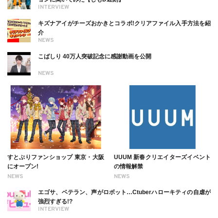
INTERVIEW
キズナアイがチーズおかきとコラボ!クリアファイル入手方法を紹
介
NEWS
こばしり 40万人突破記念に感謝動画を公開
NEWS
すとぷりファンショップ 東京・大阪
UUUM 新春クリエイターズイベント
にオープン!
の情報解禁
NEWS
NEWS
エゴサ、ベテラン、声がロボット…Ctuberハローキティの自虐が
強烈すぎる!?
INTERVIEW