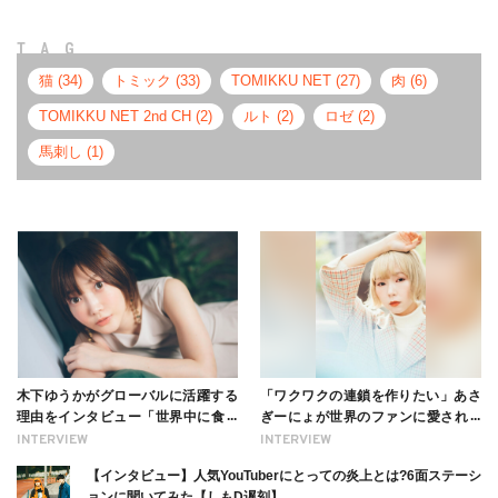
TAG
猫 (34)
トミック (33)
TOMIKKU NET (27)
肉 (6)
TOMIKKU NET 2nd CH (2)
ルト (2)
ロゼ (2)
馬刺し (1)
木下ゆうかがグローバルに活躍する
「ワクワクの連鎖を作りたい」あさ
理由をインタビュー「世界中に食べ
ぎーにょが世界のファンに愛される
る幸せを伝えたい」新事務所加入に
理由【インタビュー】
INTERVIEW
INTERVIEW
ついても
【インタビュー】人気YouTuberにとっての炎上とは?6面ステーシ
ョンに聞いてみた【しもD遅刻】