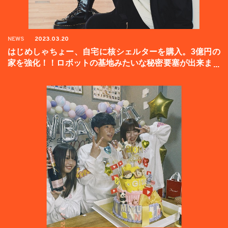
NEWS
2023.03.20
はじめしゃちょー、自宅に核シェルターを購入。3億円の
家を強化！！ロボットの基地みたいな秘密要塞が出来まし
た。