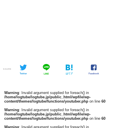
SHARE
Twitter
はてブ
Facebook
LINE
Warning
: Invalid argument supplied for foreach() in
/home/logtube/logtube.jp/public_html/wpfile/wp-
content/themes/logtube/functions/youtuber.php
on line
60
Warning
: Invalid argument supplied for foreach() in
/home/logtube/logtube.jp/public_html/wpfile/wp-
content/themes/logtube/functions/youtuber.php
on line
60
Warning
: Invalid argument supplied for foreach() in