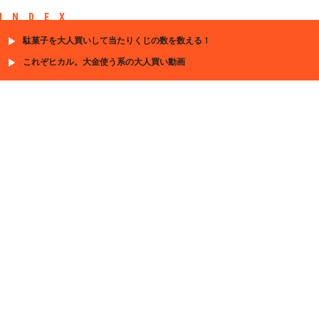
INDEX
駄菓子を大人買いして当たりくじの数を数える！
これぞヒカル。大金使う系の大人買い動画