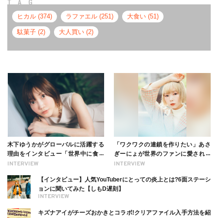
TAG
ヒカル (374)
ラファエル (251)
大食い (51)
駄菓子 (2)
大人買い (2)
木下ゆうかがグローバルに活躍する
「ワクワクの連鎖を作りたい」あさ
理由をインタビュー「世界中に食べ
ぎーにょが世界のファンに愛される
る幸せを伝えたい」新事務所加入に
理由【インタビュー】
INTERVIEW
INTERVIEW
ついても
【インタビュー】人気YouTuberにとっての炎上とは?6面ステーシ
ョンに聞いてみた【しもD遅刻】
INTERVIEW
キズナアイがチーズおかきとコラボ!クリアファイル入手方法を紹