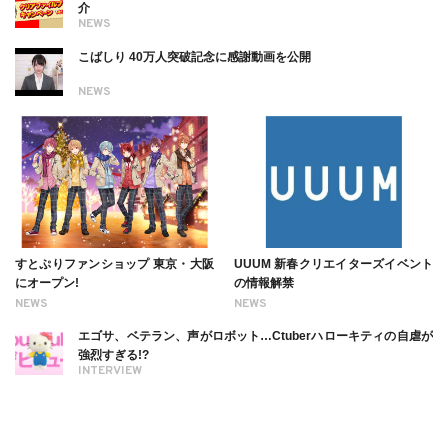
介
NEWS
こばしり 40万人突破記念に感謝動画を公開
NEWS
すとぷりファンショップ 東京・大阪
UUUM 新春クリエイターズイベント
にオープン!
の情報解禁
NEWS
NEWS
エゴサ、ベテラン、声がロボット…Ctuberハローキティの自虐が
強烈すぎる!?
INTERVIEW