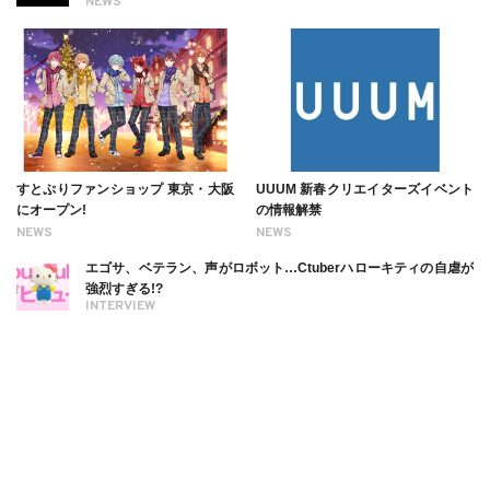
NEWS
すとぷりファンショップ 東京・大阪
UUUM 新春クリエイターズイベント
にオープン!
の情報解禁
NEWS
NEWS
エゴサ、ベテラン、声がロボット…Ctuberハローキティの自虐が
強烈すぎる!?
INTERVIEW