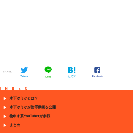
SHARE
Twitter
はてブ
Facebook
LINE
INDEX
木下ゆうかとは？
木下ゆうかが謝罪動画を公開
物申す系YouTuberが参戦
まとめ