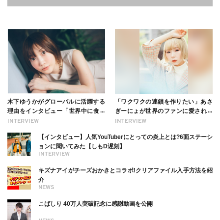
木下ゆうかがグローバルに活躍する
「ワクワクの連鎖を作りたい」あさ
理由をインタビュー「世界中に食べ
ぎーにょが世界のファンに愛される
る幸せを伝えたい」新事務所加入に
理由【インタビュー】
INTERVIEW
INTERVIEW
ついても
【インタビュー】人気YouTuberにとっての炎上とは?6面ステーシ
ョンに聞いてみた【しもD遅刻】
INTERVIEW
キズナアイがチーズおかきとコラボ!クリアファイル入手方法を紹
介
NEWS
こばしり 40万人突破記念に感謝動画を公開