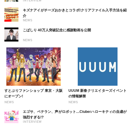
INTERVIEW
キズナアイがチーズおかきとコラボ!クリアファイル入手方法を紹
介
NEWS
こばしり 40万人突破記念に感謝動画を公開
NEWS
すとぷりファンショップ 東京・大阪
UUUM 新春クリエイターズイベント
にオープン!
の情報解禁
NEWS
NEWS
エゴサ、ベテラン、声がロボット…Ctuberハローキティの自虐が
強烈すぎる!?
INTERVIEW