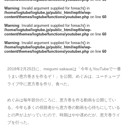
Warning
: Invalid argument supplied for foreach() in
/home/logtube/logtube.jp/public_html/wpfile/wp-
content/themes/logtube/functions/youtuber.php
on line
60
Warning
: Invalid argument supplied for foreach() in
/home/logtube/logtube.jp/public_html/wpfile/wp-
content/themes/logtube/functions/youtuber.php
on line
60
Warning
: Invalid argument supplied for foreach() in
/home/logtube/logtube.jp/public_html/wpfile/wp-
content/themes/logtube/functions/youtuber.php
on line
60
2018年2月25日に、megumi sakaueは「今年もYouTubeで一番
うまい恵方巻きを作るぞ！」を公開。めぐみは、ユーチューブ
ライブ中に恵方巻を作り、食べた。
めぐみは毎年節分のころに、恵方巻を作る動画を公開してい
る。今年も多くの視聴者から恵方巻の動画を心待ちにしている
との声が上がっていたので、時期はやや遅めだが、恵方巻ライ
ブを行った。