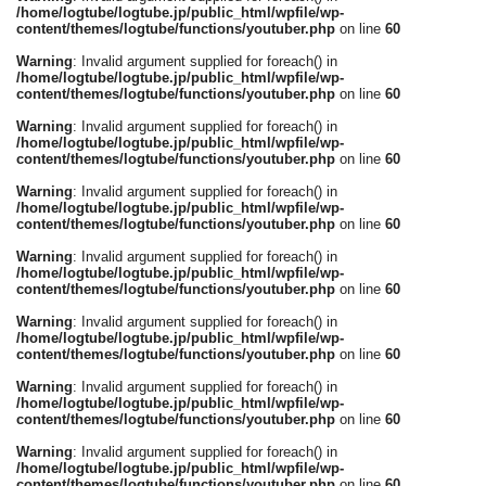
/home/logtube/logtube.jp/public_html/wpfile/wp-
content/themes/logtube/functions/youtuber.php
on line
60
Warning
: Invalid argument supplied for foreach() in
/home/logtube/logtube.jp/public_html/wpfile/wp-
content/themes/logtube/functions/youtuber.php
on line
60
Warning
: Invalid argument supplied for foreach() in
/home/logtube/logtube.jp/public_html/wpfile/wp-
content/themes/logtube/functions/youtuber.php
on line
60
Warning
: Invalid argument supplied for foreach() in
/home/logtube/logtube.jp/public_html/wpfile/wp-
content/themes/logtube/functions/youtuber.php
on line
60
Warning
: Invalid argument supplied for foreach() in
/home/logtube/logtube.jp/public_html/wpfile/wp-
content/themes/logtube/functions/youtuber.php
on line
60
Warning
: Invalid argument supplied for foreach() in
/home/logtube/logtube.jp/public_html/wpfile/wp-
content/themes/logtube/functions/youtuber.php
on line
60
Warning
: Invalid argument supplied for foreach() in
/home/logtube/logtube.jp/public_html/wpfile/wp-
content/themes/logtube/functions/youtuber.php
on line
60
Warning
: Invalid argument supplied for foreach() in
/home/logtube/logtube.jp/public_html/wpfile/wp-
content/themes/logtube/functions/youtuber.php
on line
60