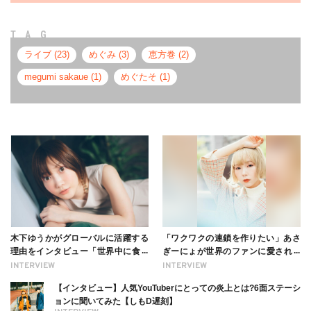
TAG
ライブ (23)
めぐみ (3)
恵方巻 (2)
megumi sakaue (1)
めぐたそ (1)
木下ゆうかがグローバルに活躍する
「ワクワクの連鎖を作りたい」あさ
理由をインタビュー「世界中に食べ
ぎーにょが世界のファンに愛される
る幸せを伝えたい」新事務所加入に
理由【インタビュー】
INTERVIEW
INTERVIEW
ついても
【インタビュー】人気YouTuberにとっての炎上とは?6面ステーシ
ョンに聞いてみた【しもD遅刻】