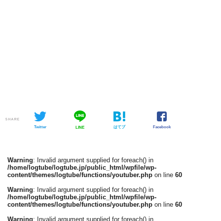
SHARE
Twitter
はてブ
Facebook
LINE
Warning
: Invalid argument supplied for foreach() in
/home/logtube/logtube.jp/public_html/wpfile/wp-
content/themes/logtube/functions/youtuber.php
on line
60
Warning
: Invalid argument supplied for foreach() in
/home/logtube/logtube.jp/public_html/wpfile/wp-
content/themes/logtube/functions/youtuber.php
on line
60
Warning
: Invalid argument supplied for foreach() in