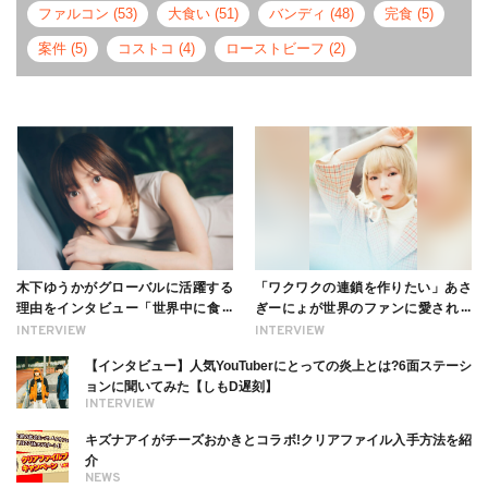
ファルコン (53)
大食い (51)
バンディ (48)
完食 (5)
案件 (5)
コストコ (4)
ローストビーフ (2)
木下ゆうかがグローバルに活躍する
「ワクワクの連鎖を作りたい」あさ
理由をインタビュー「世界中に食べ
ぎーにょが世界のファンに愛される
る幸せを伝えたい」新事務所加入に
理由【インタビュー】
INTERVIEW
INTERVIEW
ついても
【インタビュー】人気YouTuberにとっての炎上とは?6面ステーシ
ョンに聞いてみた【しもD遅刻】
INTERVIEW
キズナアイがチーズおかきとコラボ!クリアファイル入手方法を紹
介
NEWS