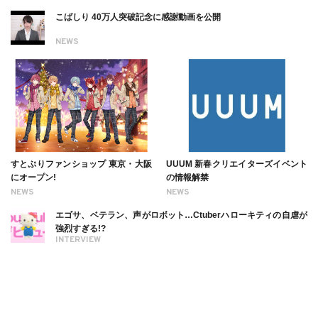
こばしり 40万人突破記念に感謝動画を公開
NEWS
すとぷりファンショップ 東京・大阪
UUUM 新春クリエイターズイベント
にオープン!
の情報解禁
NEWS
NEWS
エゴサ、ベテラン、声がロボット…Ctuberハローキティの自虐が
強烈すぎる!?
INTERVIEW