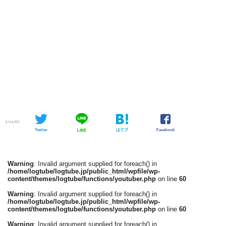
SHARE
Twitter
はてブ
Facebook
LINE
Warning
: Invalid argument supplied for foreach() in
/home/logtube/logtube.jp/public_html/wpfile/wp-
content/themes/logtube/functions/youtuber.php
on line
60
Warning
: Invalid argument supplied for foreach() in
/home/logtube/logtube.jp/public_html/wpfile/wp-
content/themes/logtube/functions/youtuber.php
on line
60
Warning
: Invalid argument supplied for foreach() in