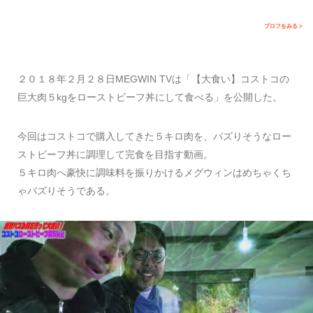
プロフをみる >
２０１８年２月２８日MEGWIN TVは「【大食い】コストコの
巨大肉５kgをローストビーフ丼にして食べる」を公開した。
今回はコストコで購入してきた５キロ肉を、バズりそうなロー
ストビーフ丼に調理して完食を目指す動画。
５キロ肉へ豪快に調味料を振りかけるメグウィンはめちゃくち
ゃバズりそうである。