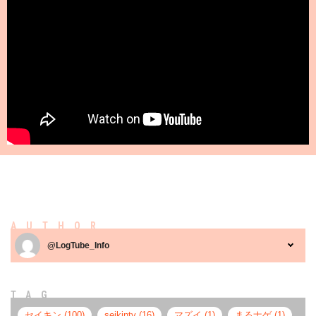
AUTHOR
@LogTube_Info
TAG
セイキン (100)
seikintv (16)
マズイ (1)
まるナゲ (1)