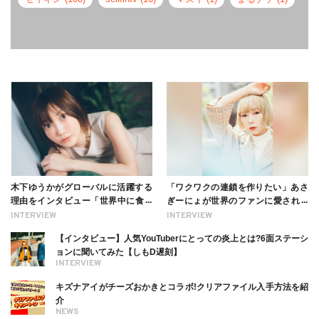
木下ゆうかがグローバルに活躍する
「ワクワクの連鎖を作りたい」あさ
理由をインタビュー「世界中に食べ
ぎーにょが世界のファンに愛される
る幸せを伝えたい」新事務所加入に
理由【インタビュー】
INTERVIEW
INTERVIEW
ついても
【インタビュー】人気YouTuberにとっての炎上とは?6面ステーシ
ョンに聞いてみた【しもD遅刻】
INTERVIEW
キズナアイがチーズおかきとコラボ!クリアファイル入手方法を紹
介
NEWS