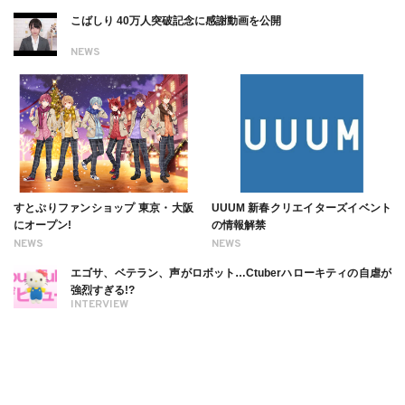
こばしり 40万人突破記念に感謝動画を公開
NEWS
すとぷりファンショップ 東京・大阪
UUUM 新春クリエイターズイベント
にオープン!
の情報解禁
NEWS
NEWS
エゴサ、ベテラン、声がロボット…Ctuberハローキティの自虐が
強烈すぎる!?
INTERVIEW