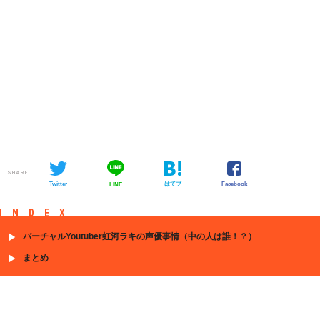
SHARE
Twitter
はてブ
Facebook
LINE
INDEX
バーチャルYoutuber虹河ラキの声優事情（中の人は誰！？）
まとめ