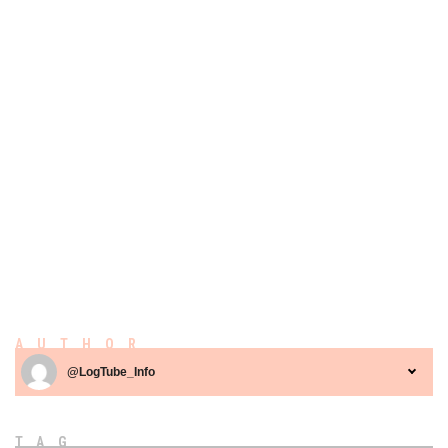
AUTHOR
@LogTube_Info
TAG