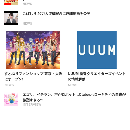
NEWS
こばしり 40万人突破記念に感謝動画を公開
NEWS
すとぷりファンショップ 東京・大阪
UUUM 新春クリエイターズイベント
にオープン!
の情報解禁
NEWS
NEWS
エゴサ、ベテラン、声がロボット…Ctuberハローキティの自虐が
強烈すぎる!?
INTERVIEW