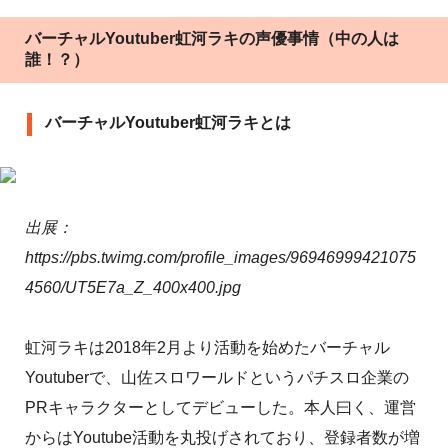
バーチャルYoutuber虹河ラキの声優事情（中の人は
誰！？）
バーチャルYoutuber虹河ラキとは
出展：
https://pbs.twimg.com/profile_images/96946999421075
4560/UT5E7a_Z_400x400.jpg
虹河ラキは2018年2月より活動を始めたバーチャル
Youtuberで、山佐スロワールドというパチスロ企業の
PRキャラクターとしてデビューした。本人曰く、運営
からはYoutube活動を丸投げされており、登録者数が増