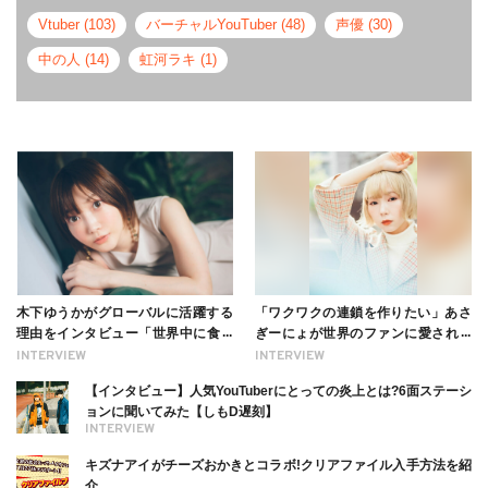
Vtuber (103)
バーチャルYouTuber (48)
声優 (30)
中の人 (14)
虹河ラキ (1)
木下ゆうかがグローバルに活躍する
「ワクワクの連鎖を作りたい」あさ
理由をインタビュー「世界中に食べ
ぎーにょが世界のファンに愛される
る幸せを伝えたい」新事務所加入に
理由【インタビュー】
INTERVIEW
INTERVIEW
ついても
【インタビュー】人気YouTuberにとっての炎上とは?6面ステーシ
ョンに聞いてみた【しもD遅刻】
INTERVIEW
キズナアイがチーズおかきとコラボ!クリアファイル入手方法を紹
介