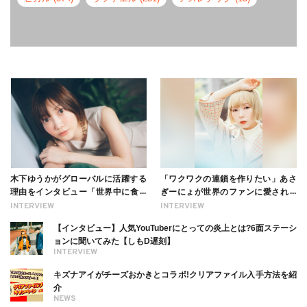
木下ゆうかがグローバルに活躍する
「ワクワクの連鎖を作りたい」あさ
理由をインタビュー「世界中に食べ
ぎーにょが世界のファンに愛される
る幸せを伝えたい」新事務所加入に
理由【インタビュー】
INTERVIEW
INTERVIEW
ついても
【インタビュー】人気YouTuberにとっての炎上とは?6面ステーシ
ョンに聞いてみた【しもD遅刻】
INTERVIEW
キズナアイがチーズおかきとコラボ!クリアファイル入手方法を紹
介
NEWS