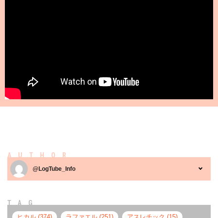
AUTHOR
@LogTube_Info
TAG
ヒカル (374)
ラファエル (251)
アスレチック (15)