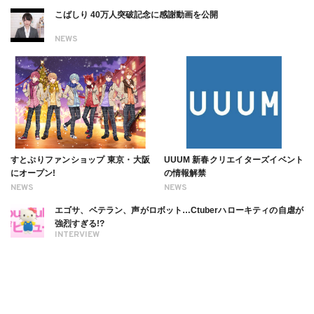
こばしり 40万人突破記念に感謝動画を公開
NEWS
すとぷりファンショップ 東京・大阪
UUUM 新春クリエイターズイベント
にオープン!
の情報解禁
NEWS
NEWS
エゴサ、ベテラン、声がロボット…Ctuberハローキティの自虐が
強烈すぎる!?
INTERVIEW