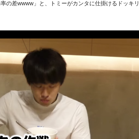
率の差wwww 」と、トミーがカンタに仕掛けるドッキ