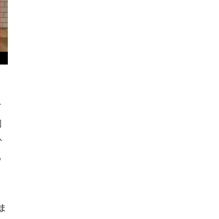
て
回
か
も
ま