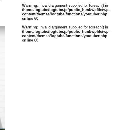
キ
Warning
: Invalid argument supplied for foreach() in
/home/logtube/logtube.jp/public_html/wpfile/wp-
content/themes/logtube/functions/youtuber.php
on line
60
Warning
: Invalid argument supplied for foreach() in
/home/logtube/logtube.jp/public_html/wpfile/wp-
content/themes/logtube/functions/youtuber.php
on line
60