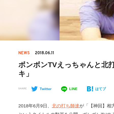
NEWS
2018.06.11
ボンボンTVえっちゃんと北
キ」
Twitter
LINE
はてブ
SHARE
2018年6月9日、
北の打ち師達
が「【神回】相