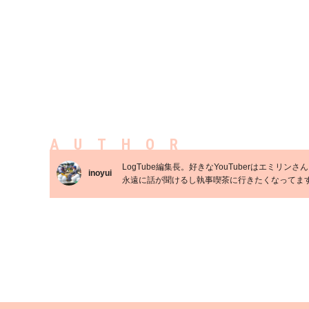
AUTHOR
LogTube編集長。好きなYouTuberはエミリンさ
inoyui
永遠に話が聞けるし執事喫茶に行きたくなってま