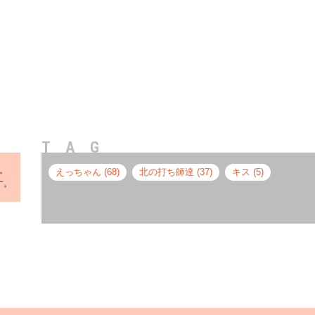
TAG
ん。
えっちゃん (68)
北の打ち師達 (37)
キス (5)
す。