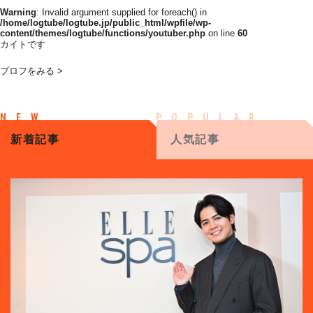
Warning
: Invalid argument supplied for foreach() in
/home/logtube/logtube.jp/public_html/wpfile/wp-
content/themes/logtube/functions/youtuber.php
on line
60
カイトです
プロフをみる >
新着記事
人気記事