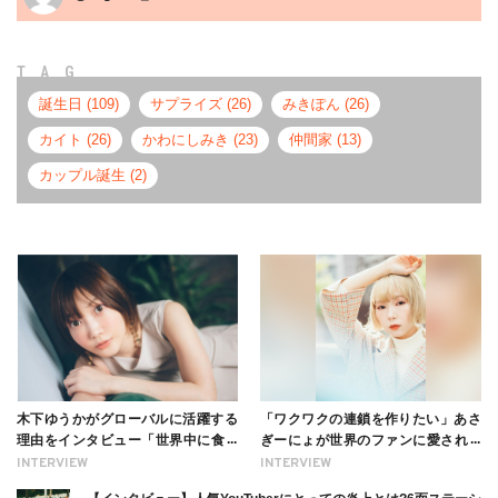
TAG
誕生日 (109)
サプライズ (26)
みきぽん (26)
カイト (26)
かわにしみき (23)
仲間家 (13)
カップル誕生 (2)
木下ゆうかがグローバルに活躍する
「ワクワクの連鎖を作りたい」あさ
理由をインタビュー「世界中に食べ
ぎーにょが世界のファンに愛される
る幸せを伝えたい」新事務所加入に
理由【インタビュー】
INTERVIEW
INTERVIEW
ついても