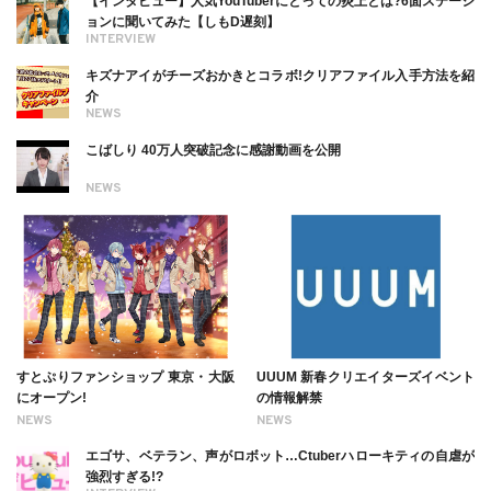
【インタビュー】人気YouTuberにとっての炎上とは?6面ステーシ
ョンに聞いてみた【しもD遅刻】
INTERVIEW
キズナアイがチーズおかきとコラボ!クリアファイル入手方法を紹
介
NEWS
こばしり 40万人突破記念に感謝動画を公開
NEWS
すとぷりファンショップ 東京・大阪
UUUM 新春クリエイターズイベント
にオープン!
の情報解禁
NEWS
NEWS
エゴサ、ベテラン、声がロボット…Ctuberハローキティの自虐が
強烈すぎる!?