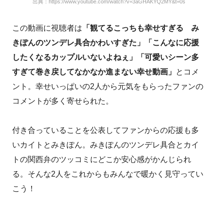
出典：https://www.youtube.com/watch?v=3aGHAKYQ2MY&t=0s
この動画に視聴者は
「観てるこっちも幸せすぎる み
きぽんのツンデレ具合かわいすぎた」「こんなに応援
したくなるカップルいないよねぇ」「可愛いシーン多
すぎて巻き戻してなかなか進まない幸せ動画」
とコメ
ント。幸せいっぱいの2人から元気をもらったファンの
コメントが多く寄せられた。
付き合っていることを公表してファンからの応援も多
いカイトとみきぽん。みきぽんのツンデレ具合とカイ
トの関西弁のツッコミにどこか安心感がかんじられ
る。そんな2人をこれからもみんなで暖かく見守ってい
こう！