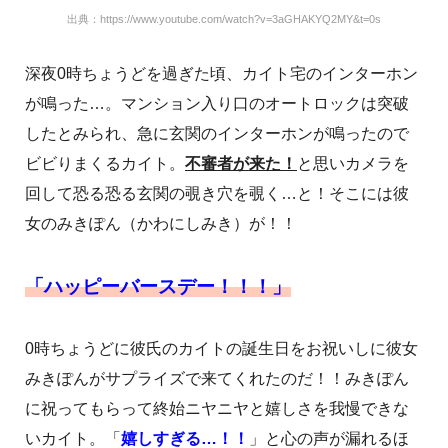
出典：https://www.youtube.com/watch?v=3aGHAKYQ2MY&t=0s
深夜0時ちょうどを過ぎた頃、カイト宅のインターホン
が鳴った…。マンション入り口のオートロックは突破
したとみられ、急に玄関のインターホンが鳴ったので
ビビりまくるカイト。
不審者が来た！
と思いカメラを
回して恐る恐る玄関の覗き穴を覗く…と！そこには彼
女のみきぽん（かわにしみき）が！！
「ハッピーバースデー！！！」
0時ちょうどに彼氏のカイトの誕生日をお祝いしに彼女
みきぽんがサプライズで来てくれたのだ！！みきぽん
に祝ってもらって終始ニヤニヤと嬉しさを我慢できな
いカイト。「
嬉しすぎる…！！
」と心の声が漏れるほ