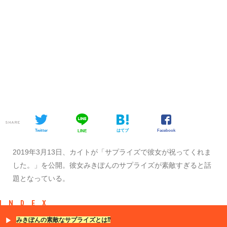
SHARE
Twitter
はてブ
Facebook
LINE
2019年3月13日、カイトが「サプライズで彼女が祝ってくれま
した。」を公開。彼女みきぽんのサプライズが素敵すぎると話
題となっている。
INDEX
みきぽんの素敵なサプライズとは⁇