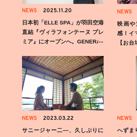
NEWS
2025.11.20
NEWS
日本初「ELLE SPA」が羽田空港
映画や
直結『ヴィラフォンテーヌ プレ
感！イ
ミア』にオープンへ。GENERAT
【お台
IONS 片寄涼太登壇イベントの様
みた
子をお届け！
NEWS
2023.03.22
NEWS
サニージャー二―、久しぶりに
へずま