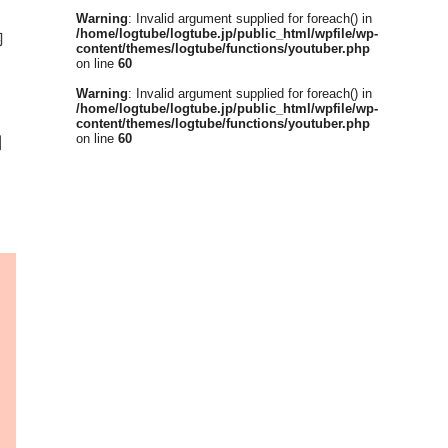
Warning
: Invalid argument supplied for foreach() in
/home/logtube/logtube.jp/public_html/wpfile/wp-
内
content/themes/logtube/functions/youtuber.php
on line
60
Warning
: Invalid argument supplied for foreach() in
/home/logtube/logtube.jp/public_html/wpfile/wp-
content/themes/logtube/functions/youtuber.php
on line
60
口