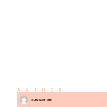
AUTHOR
@LogTube_Info