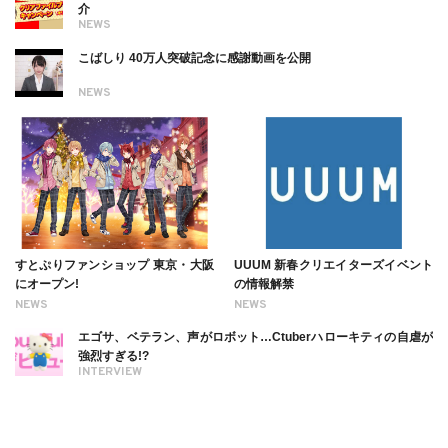
介
NEWS
こばしり 40万人突破記念に感謝動画を公開
NEWS
すとぷりファンショップ 東京・大阪
UUUM 新春クリエイターズイベント
にオープン!
の情報解禁
NEWS
NEWS
エゴサ、ベテラン、声がロボット…Ctuberハローキティの自虐が
強烈すぎる!?
INTERVIEW