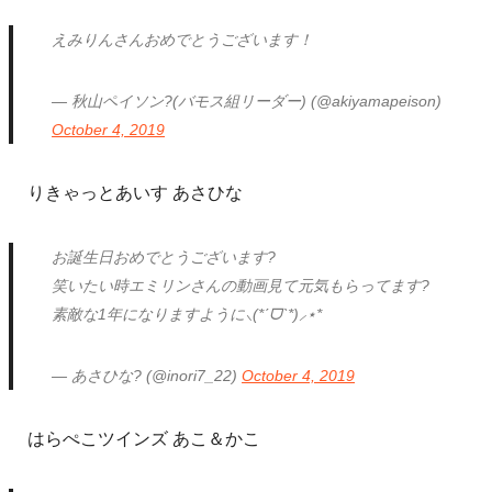
えみりんさんおめでとうございます！
— 秋山ペイソン?(バモス組リーダー) (@akiyamapeison)
October 4, 2019
りきゃっとあいす あさひな
お誕生日おめでとうございます?
笑いたい時エミリンさんの動画見て元気もらってます?
素敵な1年になりますように⸜(*ˊᗜˋ*)⸝⋆*
— あさひな? (@inori7_22)
October 4, 2019
はらぺこツインズ あこ＆かこ