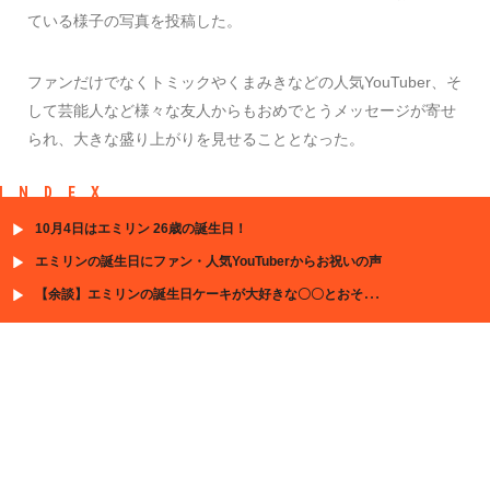
ている様子の写真を投稿した。
ファンだけでなくトミックやくまみきなどの人気YouTuber、そ
して芸能人など様々な友人からもおめでとうメッセージが寄せ
られ、大きな盛り上がりを見せることとなった。
INDEX
10月4日はエミリン 26歳の誕生日！
エミリンの誕生日にファン・人気YouTuberからお祝いの声
【余談】エミリンの誕生日ケーキが大好きな〇〇とおそろい!?