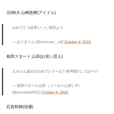
元M!LK 山﨑悠稀(アイドル)
おめでとう絵美ᐡ｡• ·̫ •｡ᐡ彼氏より
— はうきくん (@insecure__o0)
October 4, 2019
相席スタート 山添(お笑い芸人)
えみりん誕生日おめでとう〜また奇声聞かしてね〜◎
— 相席スタート山添 （ミーちゃん探し中）
(@yamazoe0611)
October 4, 2019
石賀和輝(俳優)