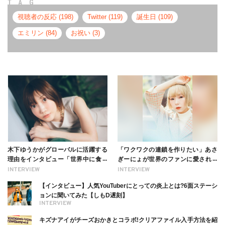
TAG
視聴者の反応 (198)
Twitter (119)
誕生日 (109)
エミリン (84)
お祝い (3)
木下ゆうかがグローバルに活躍する
「ワクワクの連鎖を作りたい」あさ
理由をインタビュー「世界中に食べ
ぎーにょが世界のファンに愛される
る幸せを伝えたい」新事務所加入に
理由【インタビュー】
INTERVIEW
INTERVIEW
ついても
【インタビュー】人気YouTuberにとっての炎上とは?6面ステーシ
ョンに聞いてみた【しもD遅刻】
INTERVIEW
キズナアイがチーズおかきとコラボ!クリアファイル入手方法を紹