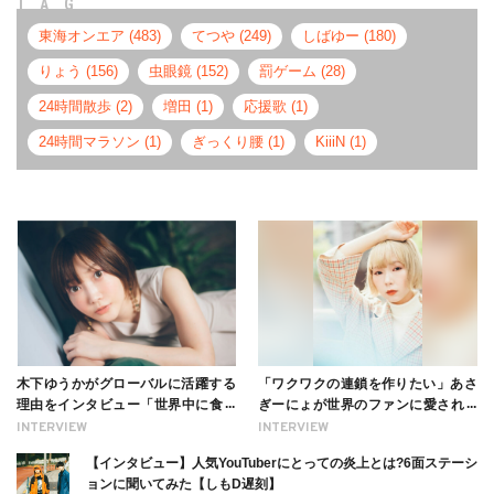
TAG
東海オンエア (483)
てつや (249)
しばゆー (180)
りょう (156)
虫眼鏡 (152)
罰ゲーム (28)
24時間散歩 (2)
増田 (1)
応援歌 (1)
24時間マラソン (1)
ぎっくり腰 (1)
KiiiN (1)
木下ゆうかがグローバルに活躍する
「ワクワクの連鎖を作りたい」あさ
理由をインタビュー「世界中に食べ
ぎーにょが世界のファンに愛される
る幸せを伝えたい」新事務所加入に
理由【インタビュー】
INTERVIEW
INTERVIEW
ついても
【インタビュー】人気YouTuberにとっての炎上とは?6面ステーシ
ョンに聞いてみた【しもD遅刻】