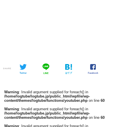
SHARE
Twitter
はてブ
Facebook
LINE
Warning
: Invalid argument supplied for foreach() in
/home/logtube/logtube.jp/public_html/wpfile/wp-
content/themes/logtube/functions/youtuber.php
on line
60
Warning
: Invalid argument supplied for foreach() in
/home/logtube/logtube.jp/public_html/wpfile/wp-
content/themes/logtube/functions/youtuber.php
on line
60
Warning
: Invalid argument supplied for foreach() in