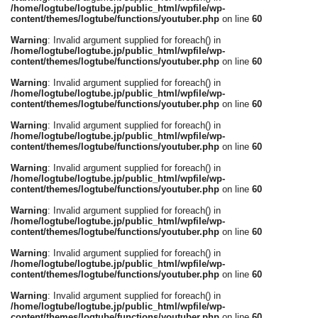
/home/logtube/logtube.jp/public_html/wpfile/wp-
content/themes/logtube/functions/youtuber.php
on line
60
Warning
: Invalid argument supplied for foreach() in
/home/logtube/logtube.jp/public_html/wpfile/wp-
content/themes/logtube/functions/youtuber.php
on line
60
Warning
: Invalid argument supplied for foreach() in
/home/logtube/logtube.jp/public_html/wpfile/wp-
content/themes/logtube/functions/youtuber.php
on line
60
Warning
: Invalid argument supplied for foreach() in
/home/logtube/logtube.jp/public_html/wpfile/wp-
content/themes/logtube/functions/youtuber.php
on line
60
Warning
: Invalid argument supplied for foreach() in
/home/logtube/logtube.jp/public_html/wpfile/wp-
content/themes/logtube/functions/youtuber.php
on line
60
Warning
: Invalid argument supplied for foreach() in
/home/logtube/logtube.jp/public_html/wpfile/wp-
content/themes/logtube/functions/youtuber.php
on line
60
Warning
: Invalid argument supplied for foreach() in
/home/logtube/logtube.jp/public_html/wpfile/wp-
content/themes/logtube/functions/youtuber.php
on line
60
Warning
: Invalid argument supplied for foreach() in
/home/logtube/logtube.jp/public_html/wpfile/wp-
content/themes/logtube/functions/youtuber.php
on line
60