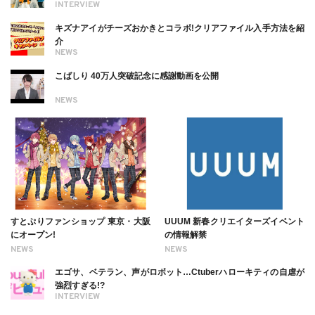
INTERVIEW
キズナアイがチーズおかきとコラボ!クリアファイル入手方法を紹
介
NEWS
こばしり 40万人突破記念に感謝動画を公開
NEWS
すとぷりファンショップ 東京・大阪
UUUM 新春クリエイターズイベント
にオープン!
の情報解禁
NEWS
NEWS
エゴサ、ベテラン、声がロボット…Ctuberハローキティの自虐が
強烈すぎる!?
INTERVIEW