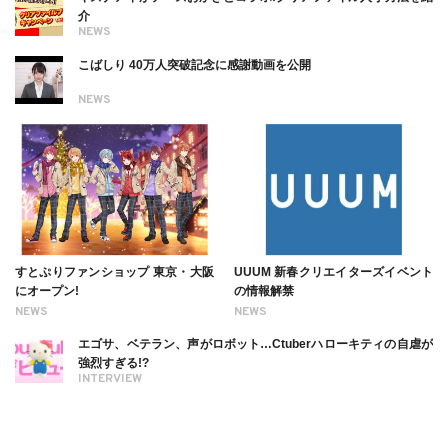
介
NEWS
こばしり 40万人突破記念に感謝動画を公開
NEWS
すとぷりファンショップ 東京・大阪
UUUM 新春クリエイターズイベント
にオープン!
の情報解禁
NEWS
NEWS
エゴサ、ベテラン、声がロボット…Ctuberハローキティの自虐が
強烈すぎる!?
INTERVIEW