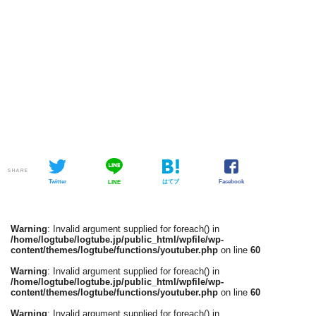
SHARE
Twitter
はてブ
Facebook
LINE
Warning
: Invalid argument supplied for foreach() in
/home/logtube/logtube.jp/public_html/wpfile/wp-
content/themes/logtube/functions/youtuber.php
on line
60
Warning
: Invalid argument supplied for foreach() in
/home/logtube/logtube.jp/public_html/wpfile/wp-
content/themes/logtube/functions/youtuber.php
on line
60
Warning
: Invalid argument supplied for foreach() in