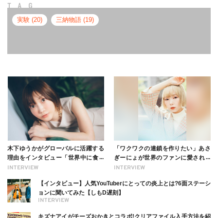
TAG
実験 (20)
三納物語 (19)
木下ゆうかがグローバルに活躍する
「ワクワクの連鎖を作りたい」あさ
理由をインタビュー「世界中に食べ
ぎーにょが世界のファンに愛される
る幸せを伝えたい」新事務所加入に
理由【インタビュー】
INTERVIEW
INTERVIEW
ついても
【インタビュー】人気YouTuberにとっての炎上とは?6面ステーシ
ョンに聞いてみた【しもD遅刻】
INTERVIEW
キズナアイがチーズおかきとコラボ!クリアファイル入手方法を紹