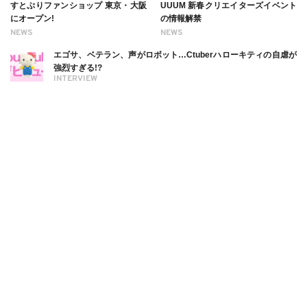
すとぷりファンショップ 東京・大阪
UUUM 新春クリエイターズイベント
にオープン!
の情報解禁
NEWS
NEWS
エゴサ、ベテラン、声がロボット…Ctuberハローキティの自虐が
強烈すぎる!?
INTERVIEW