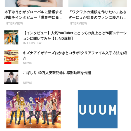
木下ゆうかがグローバルに活躍する
「ワクワクの連鎖を作りたい」あさ
理由をインタビュー「世界中に食べ
ぎーにょが世界のファンに愛される
る幸せを伝えたい」新事務所加入に
理由【インタビュー】
INTERVIEW
INTERVIEW
ついても
【インタビュー】人気YouTuberにとっての炎上とは?6面ステーシ
ョンに聞いてみた【しもD遅刻】
INTERVIEW
キズナアイがチーズおかきとコラボ!クリアファイル入手方法を紹
介
NEWS
こばしり 40万人突破記念に感謝動画を公開
NEWS