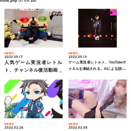
hook.php
on line
287
NEWS
NEWS
2022.05.17
2022.05.13
人気ゲーム実況者レトル
ゲーム実況者レトルト、YouTubeチ
ャネルを凍結される。AIによる誤BA
ト、チャンネル復活動画を
Nか？！「早く復帰して欲しい」
投稿。その経緯と原因を語
る。「今後はもっと気を付
けたい。」
NEWS
NEWS
2022.02.26
2022.02.05