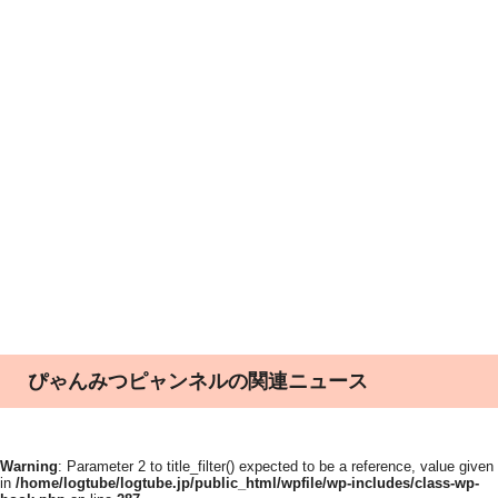
ぴゃんみつピャンネルの関連ニュース
Warning
: Parameter 2 to title_filter() expected to be a reference, value given
in
/home/logtube/logtube.jp/public_html/wpfile/wp-includes/class-wp-