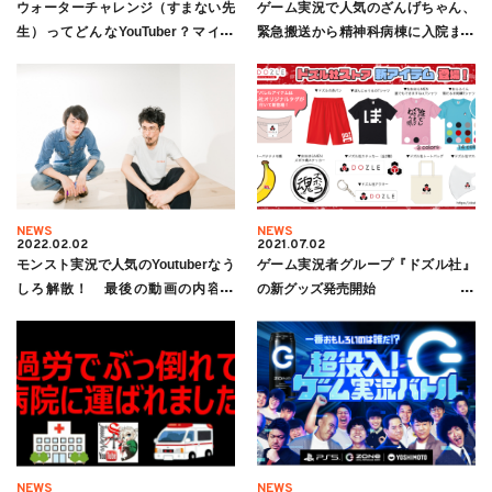
ウォーターチャレンジ（すまない先
ゲーム実況で人気のざんげちゃん、
生）ってどんなYouTuber？マイク
緊急搬送から精神科病棟に入院まで
ラ/FGO/GTAなど人気ゲーム実況シリ
の記憶を語る。「この世からいなく
ーズを紹介！
なってもいいやと思ってしまった」
NEWS
NEWS
2022.02.02
2021.07.02
モンスト実況で人気のYoutuberなう
ゲーム実況者グループ『ドズル社』
しろ解散！ 最後の動画の内容と
の新グッズ発売開始
は？
NEWS
NEWS