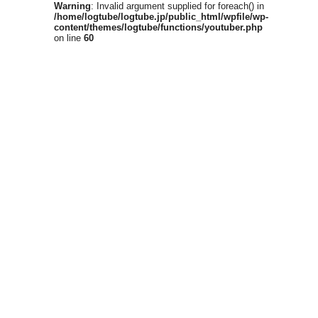
Warning
: Invalid argument supplied for foreach() in
/home/logtube/logtube.jp/public_html/wpfile/wp-
content/themes/logtube/functions/youtuber.php
on line
60