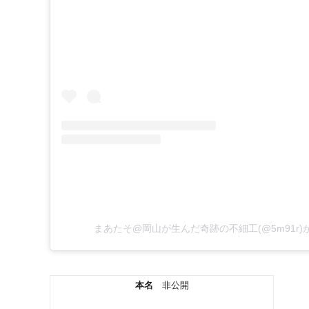
まあたそ@岡山が生んだ奇跡の不細工(@5m91r
本名
非公開