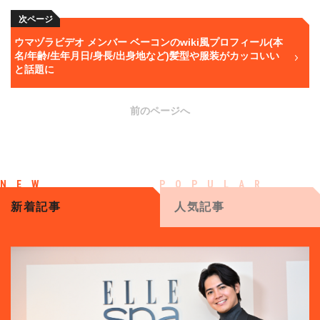
次ページ
ウマヅラビデオ メンバー ベーコンのwiki風プロフィール(本
名/年齢/生年月日/身長/出身地など)髪型や服装がカッコいい
と話題に
前のページへ
新着記事
人気記事