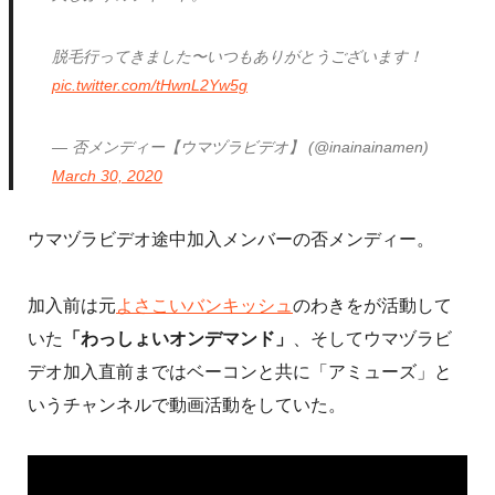
脱毛行ってきました〜いつもありがとうございます！
pic.twitter.com/tHwnL2Yw5g
— 否メンディー【ウマヅラビデオ】 (@inainainamen)
March 30, 2020
ウマヅラビデオ途中加入メンバーの否メンディー。
加入前は元
よさこいバンキッシュ
のわきをが活動して
いた
「わっしょいオンデマンド」
、そしてウマヅラビ
デオ加入直前まではベーコンと共に「アミューズ」と
いうチャンネルで動画活動をしていた。