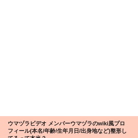
ウマヅラビデオ メンバーウマヅラのwiki風プロ
フィール(本名/年齢/生年月日/出身地など)整形し