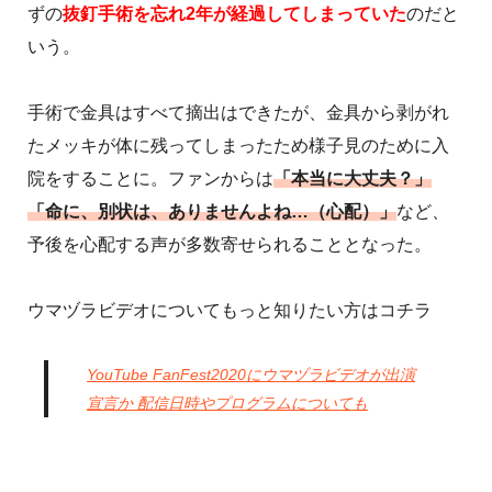
ずの
抜釘手術を忘れ2年が経過してしまっていた
のだと
いう。
手術で金具はすべて摘出はできたが、金具から剥がれ
たメッキが体に残ってしまったため様子見のために入
院をすることに。ファンからは
「本当に大丈夫？」
「命に、別状は、ありませんよね…（心配）」
など、
予後を心配する声が多数寄せられることとなった。
ウマヅラビデオについてもっと知りたい方はコチラ
YouTube FanFest2020にウマヅラビデオが出演
宣言か 配信日時やプログラムについても