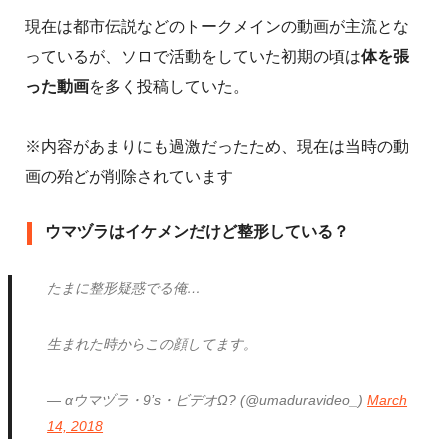
現在は都市伝説などのトークメインの動画が主流とな
っているが、ソロで活動をしていた初期の頃は
体を張
った動画
を多く投稿していた。
※内容があまりにも過激だったため、現在は当時の動
画の殆どが削除されています
ウマヅラはイケメンだけど整形している？
たまに整形疑惑でる俺…
生まれた時からこの顔してます。
— αウマヅラ・9’s・ビデオΩ? (@umaduravideo_)
March
14, 2018