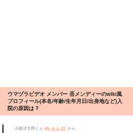
ウマヅラビデオ メンバー 否メンディーのwiki風
プロフィール(本名/年齢/生年月日/出身地など)入
院の原因は？
小坂涼太郎くん
@r_k_s_07
から。