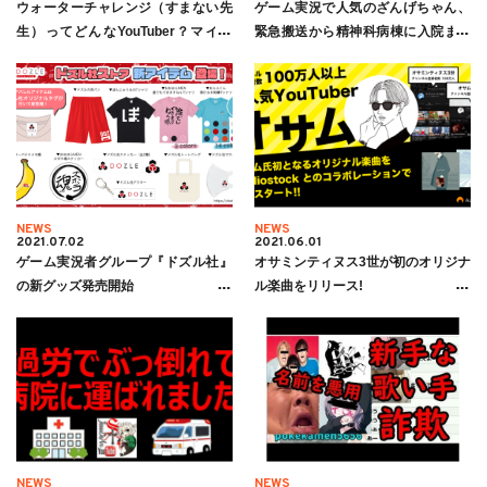
ウォーターチャレンジ（すまない先
ゲーム実況で人気のざんげちゃん、
生）ってどんなYouTuber？マイク
緊急搬送から精神科病棟に入院まで
ラ/FGO/GTAなど人気ゲーム実況シリ
の記憶を語る。「この世からいなく
ーズを紹介！
なってもいいやと思ってしまった」
NEWS
NEWS
2021.07.02
2021.06.01
ゲーム実況者グループ『ドズル社』
オサミンティヌス3世が初のオリジナ
の新グッズ発売開始
ル楽曲をリリース!
NEWS
NEWS