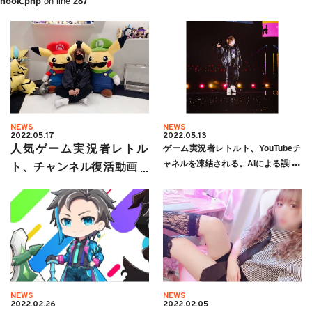
hook.php
on line
287
NEWS
NEWS
2022.05.17
2022.05.13
人気ゲーム実況者レトル
ゲーム実況者レトルト、YouTubeチ
ャネルを凍結される。AIによる誤BA
ト、チャンネル復活動画を
Nか？！「早く復帰して欲しい」
投稿。その経緯と原因を語
る。「今後はもっと気を付
けたい。」
NEWS
NEWS
2022.02.26
2022.02.05