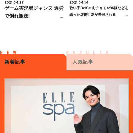
2021.04.27
2021.04.14
ゲーム実況者ジャンヌ 過労
歌い手DolCe 肉チョモや96猫などを
語った虚偽行為が告発される
で倒れ搬送!
新着記事
人気記事