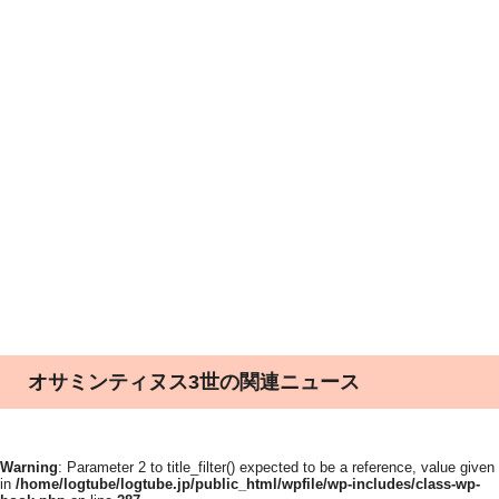
オサミンティヌス3世の関連ニュース
Warning
: Parameter 2 to title_filter() expected to be a reference, value given
in
/home/logtube/logtube.jp/public_html/wpfile/wp-includes/class-wp-