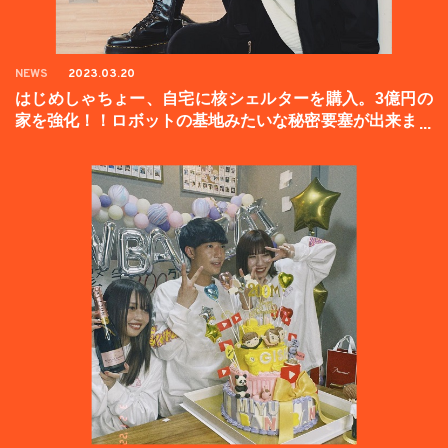
NEWS
2023.03.20
はじめしゃちょー、自宅に核シェルターを購入。3億円の
家を強化！！ロボットの基地みたいな秘密要塞が出来まし
た。