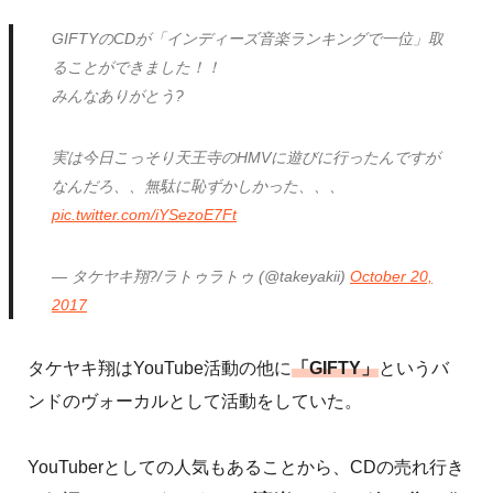
GIFTYのCDが「インディーズ音楽ランキングで一位」取
ることができました！！
みんなありがとう?
実は今日こっそり天王寺のHMVに遊びに行ったんですが
なんだろ、、無駄に恥ずかしかった、、、
pic.twitter.com/iYSezoE7Ft
— タケヤキ翔?/ラトゥラトゥ (@takeyakii)
October 20,
2017
タケヤキ翔はYouTube活動の他に
「GIFTY」
というバ
ンドのヴォーカルとして活動をしていた。
YouTuberとしての人気もあることから、CDの売れ行き