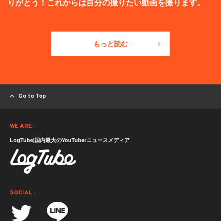
りがとう！これからは自分の撮りたい動画を撮ります。
もっと読む
Go to Top
WE ARE :
LogTube|国内最大のYouTuberニュースメディア
SOCIAL :