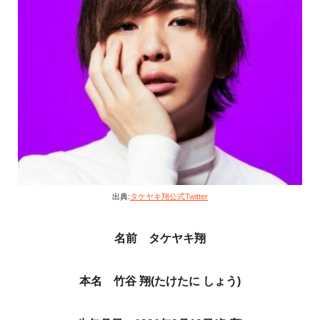
出典:
タケヤキ翔公式Twitter
名前 タケヤキ翔
本名 竹谷 翔(たけたに しょう)