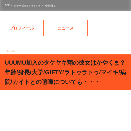
TOP
>
タケヤキ翔/ラトゥラトゥ
>
7日間 遷移
プロフィール
ニュース
NEWS
2020.07.14
UUUMU加入のタケヤキ翔の彼女はかやくま？
年齢/身長/大学/GIFTY/ラトゥラトゥ/マイキ/病
院/カイトとの喧嘩についても・・・