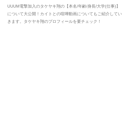
UUUM電撃加入のタケヤキ翔の【本名/年齢/身長/大学(仕事)】
について大公開！カイトとの喧嘩動画についてもご紹介してい
きます。タケヤキ翔のプロフィールを要チェック！