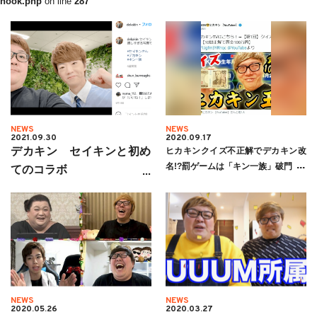
hook.php
on line
287
NEWS
NEWS
2021.09.30
2020.09.17
デカキン セイキンと初め
ヒカキンクイズ不正解でデカキン改
名!?罰ゲームは「キン一族」破門
てのコラボ
NEWS
NEWS
2020.05.26
2020.03.27