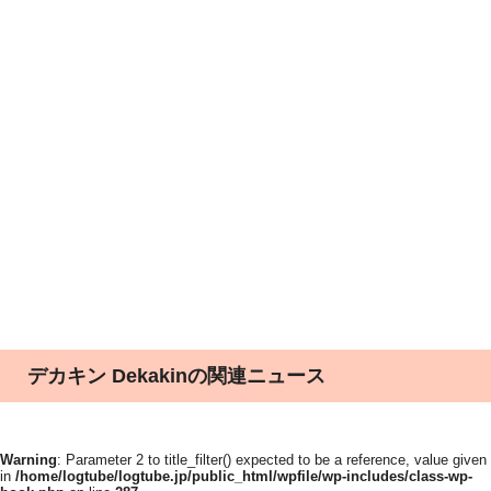
デカキン Dekakinの関連ニュース
Warning
: Parameter 2 to title_filter() expected to be a reference, value given
in
/home/logtube/logtube.jp/public_html/wpfile/wp-includes/class-wp-