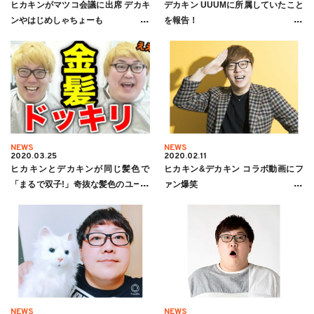
ヒカキンがマツコ会議に出席 デカキ
デカキン UUUMに所属していたこと
ンやはじめしゃちょーも
を報告！
NEWS
NEWS
2020.03.25
2020.02.11
ヒカキンとデカキンが同じ髪色で
ヒカキン&デカキン コラボ動画にフ
「まるで双子!」奇抜な髪色のユーチ
ァン爆笑
ューバーをまとめてみた
NEWS
NEWS