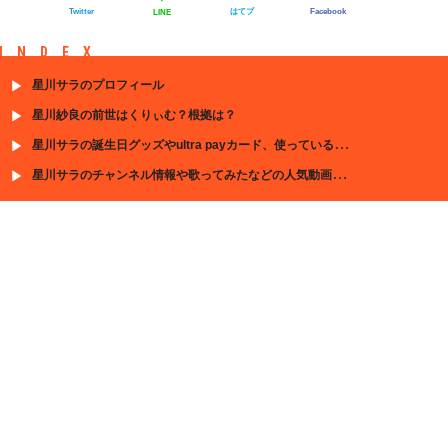
Twitter
はてブ
Facebook
LINE
INDEX
星川サラのプロフィール
星川紗良の前世はくりぃむ？根拠は？
星川サラの誕生日グッズやultra payカード、使っているシャンプーについて紹介
星川サラのチャンネル情報や歌ってみたなどの人気動画を紹介