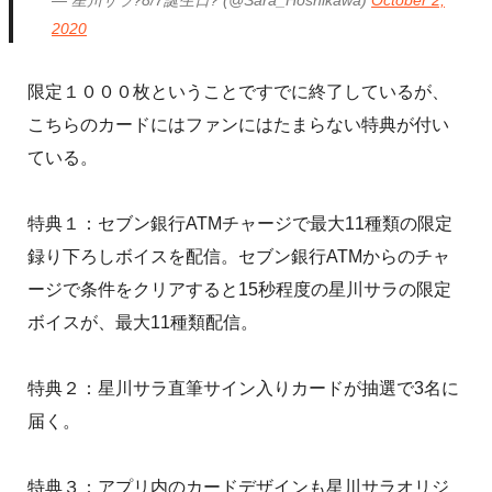
— 星川サラ?8/7誕生日? (@Sara_Hoshikawa)
October 2,
2020
限定１０００枚ということですでに終了しているが、
こちらのカードにはファンにはたまらない特典が付い
ている。
特典１：セブン銀行ATMチャージで最大11種類の限定
録り下ろしボイスを配信。セブン銀行ATMからのチャ
ージで条件をクリアすると15秒程度の星川サラの限定
ボイスが、最大11種類配信。
特典２：星川サラ直筆サイン入りカードが抽選で3名に
届く。
特典３：アプリ内のカードデザインも星川サラオリジ