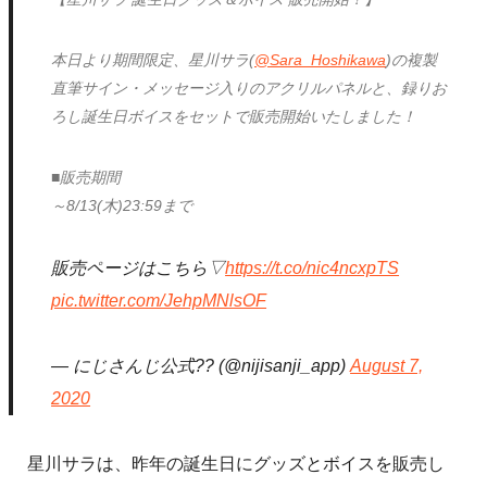
本日より期間限定、星川サラ(
@Sara_Hoshikawa
)の複製
直筆サイン・メッセージ入りのアクリルパネルと、録りお
ろし誕生日ボイスをセットで販売開始いたしました！
■販売期間
～8/13(木)23:59まで
販売ページはこちら▽
https://t.co/nic4ncxpTS
pic.twitter.com/JehpMNlsOF
— にじさんじ公式?? (@nijisanji_app)
August 7,
2020
星川サラは、昨年の誕生日にグッズとボイスを販売し