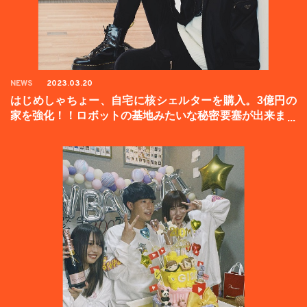
NEWS
2023.03.20
はじめしゃちょー、自宅に核シェルターを購入。3億円の
家を強化！！ロボットの基地みたいな秘密要塞が出来まし
た。