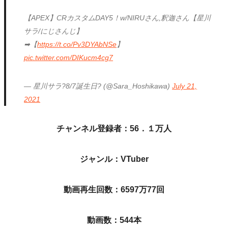
【APEX】CRカスタムDAY5！w/NIRUさん,釈迦さん【星川
サラ/にじさんじ】
➡【
https://t.co/Pv3DYAbNSe
】
pic.twitter.com/DIKucm4cg7
— 星川サラ?8/7誕生日? (@Sara_Hoshikawa)
July 21,
2021
チャンネル登録者：56．１万人
ジャンル：VTuber
動画再生回数：6597万77回
動画数：544本