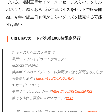
ている。複製直筆サイン・メッセージ入りのアクリル
パネルと、録りおろし誕生日ボイスをセットで販売開
始。今年の誕生日も何かしらのグッズを販売する可能
性は高い。
ultra payカードが先着1000枚限定発行
?–ボイスリクエスト募集–?
星川のプリペイドカードが出るよ❗
※10/23申込開始
特典ボイスのアイデアや、告知配信で使う質問をみんなか
ら募集します！
https://t.co/O0Pg0vHteX
▼カードについて
星川サラ ultra pay カード
https://t.co/NGCma2iMS2
誰でも作れる審査レスVisaカード?
#PR