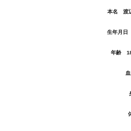
本名 渡辺
生年月日 
年齢 18
血