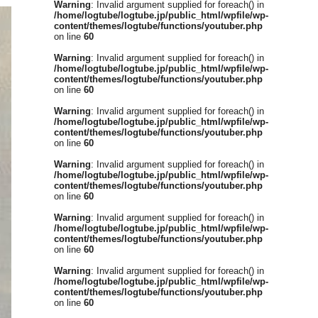
Warning
: Invalid argument supplied for foreach() in
/home/logtube/logtube.jp/public_html/wpfile/wp-
content/themes/logtube/functions/youtuber.php
on line
60
Warning
: Invalid argument supplied for foreach() in
/home/logtube/logtube.jp/public_html/wpfile/wp-
content/themes/logtube/functions/youtuber.php
on line
60
Warning
: Invalid argument supplied for foreach() in
/home/logtube/logtube.jp/public_html/wpfile/wp-
content/themes/logtube/functions/youtuber.php
on line
60
Warning
: Invalid argument supplied for foreach() in
/home/logtube/logtube.jp/public_html/wpfile/wp-
content/themes/logtube/functions/youtuber.php
on line
60
Warning
: Invalid argument supplied for foreach() in
/home/logtube/logtube.jp/public_html/wpfile/wp-
content/themes/logtube/functions/youtuber.php
on line
60
Warning
: Invalid argument supplied for foreach() in
/home/logtube/logtube.jp/public_html/wpfile/wp-
content/themes/logtube/functions/youtuber.php
on line
60