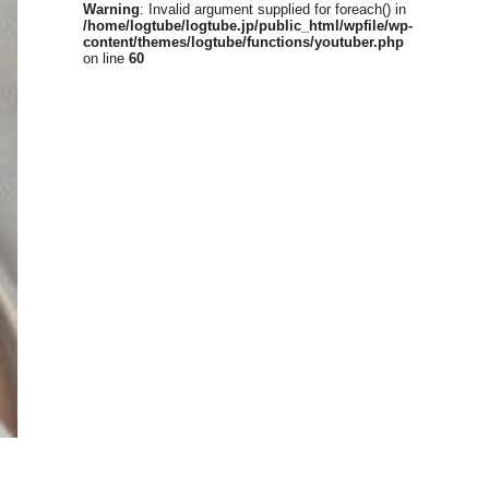
Warning
: Invalid argument supplied for foreach() in
/home/logtube/logtube.jp/public_html/wpfile/wp-
content/themes/logtube/functions/youtuber.php
on line
60