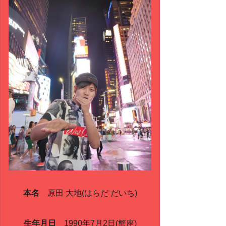
本名
原田 大地(はらだ だいち)
生年月日
1990年7月2日(蟹座)