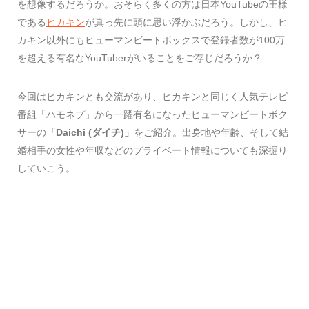
を想像するだろうか。おそらく多くの方は日本YouTubeの王様
である
ヒカキン
が真っ先に頭に思い浮かぶだろう。しかし、ヒ
カキン以外にもヒューマンビートボックスで登録者数が100万
を超える有名なYouTuberがいることをご存じだろうか？
今回はヒカキンとも交流があり、ヒカキンと同じく人気テレビ
番組「ハモネプ」から一躍有名になったヒューマンビートボク
サーの
「Daichi (ダイチ)」
をご紹介。出身地や年齢、そして結
婚相手の女性や年収などのプライベート情報についても深掘り
していこう。