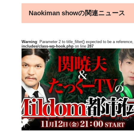
Naokiman showの関連ニュース
Warning
: Parameter 2 to title_filter() expected to be a reference
includes/class-wp-hook.php
on line
287