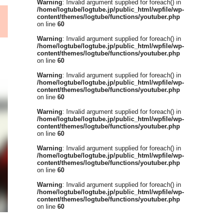
Warning
: Invalid argument supplied for foreach() in
/home/logtube/logtube.jp/public_html/wpfile/wp-
content/themes/logtube/functions/youtuber.php
on line
60
Warning
: Invalid argument supplied for foreach() in
/home/logtube/logtube.jp/public_html/wpfile/wp-
content/themes/logtube/functions/youtuber.php
on line
60
Warning
: Invalid argument supplied for foreach() in
/home/logtube/logtube.jp/public_html/wpfile/wp-
content/themes/logtube/functions/youtuber.php
on line
60
Warning
: Invalid argument supplied for foreach() in
/home/logtube/logtube.jp/public_html/wpfile/wp-
content/themes/logtube/functions/youtuber.php
on line
60
Warning
: Invalid argument supplied for foreach() in
/home/logtube/logtube.jp/public_html/wpfile/wp-
content/themes/logtube/functions/youtuber.php
on line
60
Warning
: Invalid argument supplied for foreach() in
/home/logtube/logtube.jp/public_html/wpfile/wp-
content/themes/logtube/functions/youtuber.php
on line
60