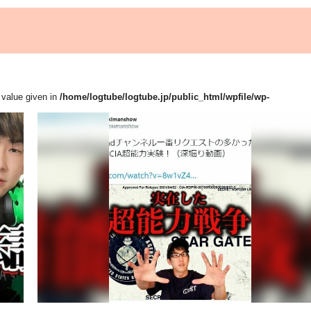
, value given in
/home/logtube/logtube.jp/public_html/wpfile/wp-