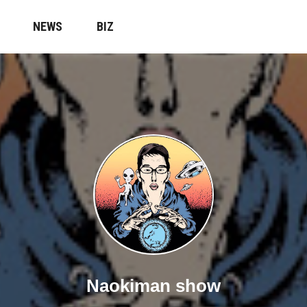
NEWS
BIZ
Naokiman show