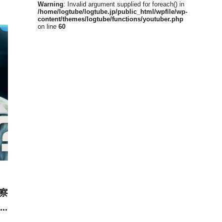
Warning
: Invalid argument supplied for foreach() in
/home/logtube/logtube.jp/public_html/wpfile/wp-
content/themes/logtube/functions/youtuber.php
on line
60
察
ナ