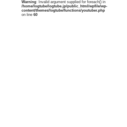
Warning
: Invalid argument supplied for foreach() in
/home/logtube/logtube.jp/public_html/wpfile/wp-
content/themes/logtube/functions/youtuber.php
on line
60