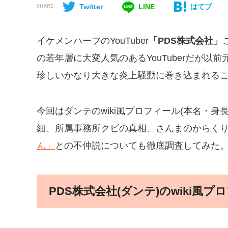
Twitter
LINE
はてブ
SHARE
イケメンハーフのYouTuber
「PDS株式会社」
の若年層に大変人気のあるYouTuberだが以前
珍しいかなり大きな炎上騒動に巻き込まれる
今回はダンテのwiki風プロフィール(本名・
細、所属事務所クビの真相、さんまのからく
ん」
との不仲説についても徹底調査してみた
PDS株式会社(ダンテ)のwiki風