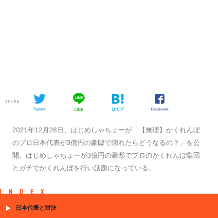
SHARE
Twitter
はてブ
Facebook
LINE
2021年12月28日、はじめしゃちょーが「【無理】かくれんぼ
のプロ日本代表が3億円の豪邸で隠れたらどうなるの？」を公
開。はじめしゃちょーが3億円の豪邸でプロのかくれんぼ集団
とガチでかくれんぼを行い話題になっている。
INDEX
日本代表と対決