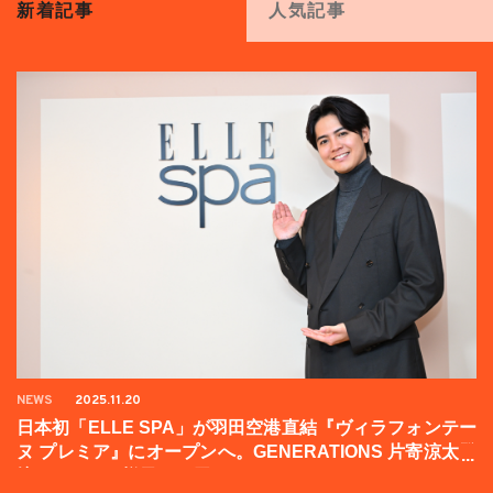
新着記事
人気記事
NEWS
2025.11.20
日本初「ELLE SPA」が羽田空港直結『ヴィラフォンテー
ヌ プレミア』にオープンへ。GENERATIONS 片寄涼太登
壇イベントの様子をお届け！