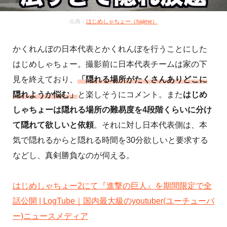
出典：
はじめしゃちょー（hajime）
かくれんぼの日本代表とかくれんぼを行うことにした
はじめしゃちょー。撮影前に日本代表チームは家の下
見を終えており、
「隠れる場所がたくさんありどこに
隠れようか悩む」
と楽しそうにコメント。また
はじめ
しゃちょーは隠れる場所の難易度を4段階くらいに分け
て隠れて欲しいと依頼
。それに対し日本代表側は、本
気で隠れるからと隠れる時間を30分欲しいと要求する
などし、真剣勝負なのが伺える。
はじめしゃちょー2にて『進撃の巨人』を期間限定で全
話公開 | LogTube｜国内最大級のyoutuber(ユーチューバ
ー)ニュースメディア