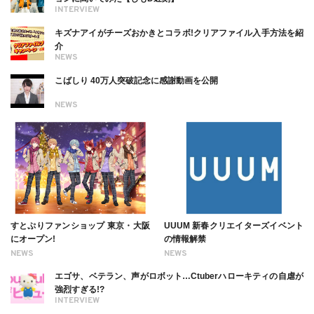
INTERVIEW
キズナアイがチーズおかきとコラボ!クリアファイル入手方法を紹
介
NEWS
こばしり 40万人突破記念に感謝動画を公開
NEWS
すとぷりファンショップ 東京・大阪
UUUM 新春クリエイターズイベント
にオープン!
の情報解禁
NEWS
NEWS
エゴサ、ベテラン、声がロボット…Ctuberハローキティの自虐が
強烈すぎる!?
INTERVIEW