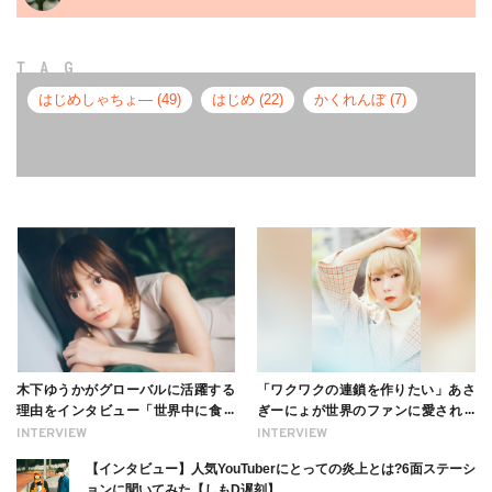
TAG
はじめしゃちょ― (49)
はじめ (22)
かくれんぼ (7)
木下ゆうかがグローバルに活躍する
「ワクワクの連鎖を作りたい」あさ
理由をインタビュー「世界中に食べ
ぎーにょが世界のファンに愛される
る幸せを伝えたい」新事務所加入に
理由【インタビュー】
INTERVIEW
INTERVIEW
ついても
【インタビュー】人気YouTuberにとっての炎上とは?6面ステーシ
ョンに聞いてみた【しもD遅刻】