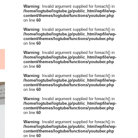
Warning
: Invalid argument supplied for foreach() in
/home/logtube/logtube.jp/public_html/wpfile/wp-
content/themes/logtube/functions/youtuber.php
on line
60
Warning
: Invalid argument supplied for foreach() in
/home/logtube/logtube.jp/public_html/wpfile/wp-
content/themes/logtube/functions/youtuber.php
on line
60
Warning
: Invalid argument supplied for foreach() in
/home/logtube/logtube.jp/public_html/wpfile/wp-
content/themes/logtube/functions/youtuber.php
on line
60
Warning
: Invalid argument supplied for foreach() in
/home/logtube/logtube.jp/public_html/wpfile/wp-
content/themes/logtube/functions/youtuber.php
on line
60
Warning
: Invalid argument supplied for foreach() in
/home/logtube/logtube.jp/public_html/wpfile/wp-
content/themes/logtube/functions/youtuber.php
on line
60
Warning
: Invalid argument supplied for foreach() in
/home/logtube/logtube.jp/public_html/wpfile/wp-
content/themes/logtube/functions/youtuber.php
on line
60