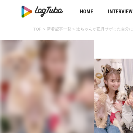
HOME
INTERVIEW
新着記事一覧
辻ちゃんが正月サボった自分
TOP
>
>