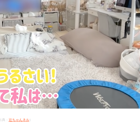
出典：
辻ちゃんネル
）
。