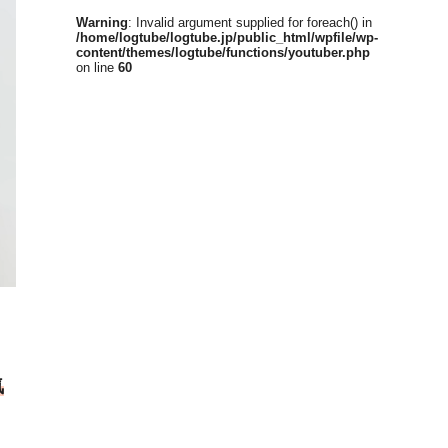
Warning
: Invalid argument supplied for foreach() in
/home/logtube/logtube.jp/public_html/wpfile/wp-
content/themes/logtube/functions/youtuber.php
on line
60
気